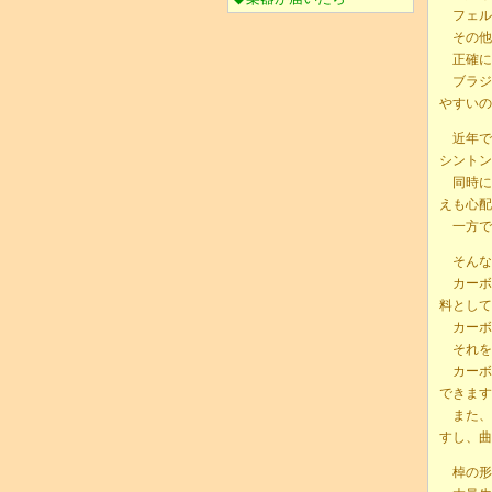
フェル
その他
正確に
ブラジ
やすいの
近年では
シントン
同時に
えも心配
一方で
そんな
カーボ
料として
カーボ
それを
カーボ
できます
また、
すし、曲
棹の形