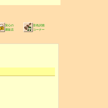
安心の
音色試聴
通販店
コーナー