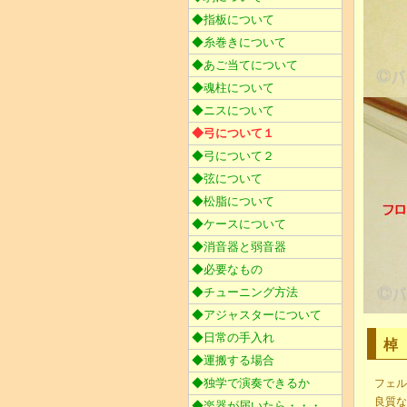
◆指板について
◆糸巻きについて
◆あご当てについて
◆魂柱について
◆ニスについて
◆弓について１
◆弓について２
◆弦について
◆松脂について
◆ケースについて
◆消音器と弱音器
◆必要なもの
◆チューニング方法
◆アジャスターについて
◆日常の手入れ
棹
◆運搬する場合
◆独学で演奏できるか
フェル
良質な
◆楽器が届いたら・・・