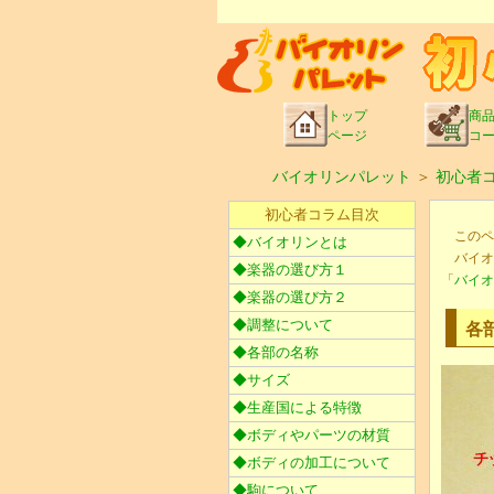
トップ
商
ページ
コ
バイオリンパレット
＞
初心者
初心者コラム目次
このペ
◆バイオリンとは
バイオ
◆楽器の選び方１
「
バイオ
◆楽器の選び方２
◆調整について
各
◆各部の名称
◆サイズ
◆生産国による特徴
◆ボディやパーツの材質
◆ボディの加工について
◆駒について