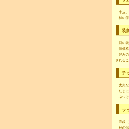
牛皮、
棹の保
装
貝の装
低価格
好みの
されるこ
チ
丈夫な
たまに
ぶつけ
ラ
洋銀（
棹の保