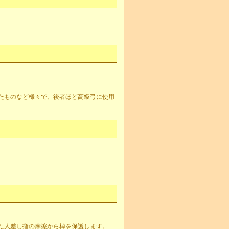
たものなど様々で、後者ほど高級弓に使用
。
た人差し指の摩擦から棹を保護します。