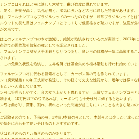
ナンブコはそれほど弓に適した木材で、曲げ強度に優れています。
、硬く、密度が高く、気孔が無く、湿気に強いなどの弓に適した特徴があります。
は、フェルナンブコもブラジルウッドの一つなのですが、通常ブラジルウッドとは
ルウッドの見た目はフェルナンブコとそっくりで低価格さが魅力ですが、強度が劣
が欠点です。
このフェルナンブコの木が激減し、絶滅が危惧されているのが実状で、2007年
条約での国際取引規制の種としても認定されました。
、フェルナンブコ材が入手困難となりつつあり、良い弓の価格が一気に高騰するこ
されます。
、この危機的状況を危惧し、世界各所では基金集めや植林活動も行われ始めていま
フェルナンブコ材に代わる新素材として、カーボン製の弓も作られています。
ン（炭素繊維）の加工技術が発達し、その軽くて丈夫な性質から、近年では様々な
もたいへん適しています。
ン弓は管理もしやすく、音の立ち上がりも優れますが、上質なフェルナンブコ弓と
踏まえ、10万円以下の弓であれば、カーボン弓も十分検討に値すると思います。
ン弓は曲がり、変形、割れ、折れといった問題が起こりにくいことも大きな魅力の
。
ご経験者の方でも、予備の弓、2本目3本目の弓として、木製弓とは少しだけ違った
や気分に合わせて使い分けるのもおすすめです。
状は丸形のものと八角形のものがあります。