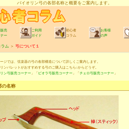
バイオリン弓の各部名称と概要をご案内します。
品販売
ご利用
初心者
お客様
ーナー
ガイド
コラム
の声
コラム
＞
弓について１
ージでは、弦楽器の弓の各部構造について詳しくご案内します。
リンパレットがおすすめする弓のご購入はこちら↓からどうぞ。
リン弓販売コーナー
」「
ビオラ弓販売コーナー
」「
チェロ弓販売コーナー
」
部の名称