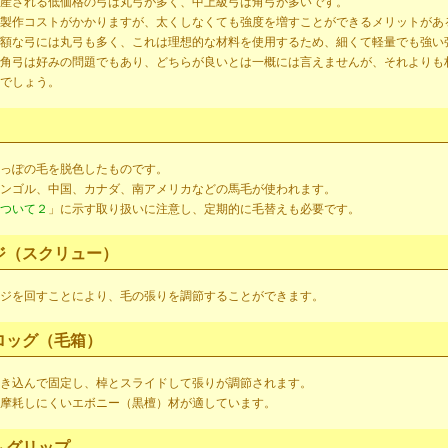
産される低価格の弓は丸弓が多く、中上級弓は角弓が多いです。
製作コストがかかりますが、太くしなくても強度を増すことができるメリットがあ
額な弓には丸弓も多く、これは理想的な材料を使用するため、細くて軽量でも強い
角弓は好みの問題でもあり、どちらが良いとは一概には言えませんが、それよりも
でしょう。
っぽの毛を脱色したものです。
ンゴル、中国、カナダ、南アメリカなどの馬毛が使われます。
ついて２
」に示す取り扱いに注意し、定期的に毛替えも必要です。
ジ（スクリュー）
ジを回すことにより、毛の張りを調節することができます。
ロッグ（毛箱）
き込んで固定し、棹とスライドして張りが調節されます。
摩耗しにくいエボニー（黒檀）材が適しています。
ムグリップ