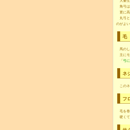
大量生
角弓は
更に高
丸弓と
のがよい
毛
馬のし
主にモ
「
弓に
ネ
このネ
フ
毛を巻
硬くて
サ