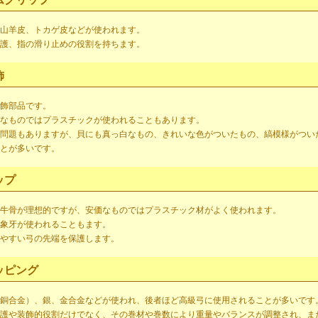
山羊皮、トカゲ皮などが使われます。
護、指の滑り止めの役割を持ちます。
飾
飾部品です。
なものではプラスチックが使われることもあります。
問題もありますが、貝にも真っ白なもの、きれいな色がついたもの、縞模様がつい
とが多いです。
ップ
牛骨が理想的ですが、安価なものではプラスチック材がよく使われます。
象牙が使われることもます。
やすい弓の先端を保護します。
ッピング
銅合金）、銀、金合金などが使われ、後者ほど高級弓に使用されることが多いです
護や装飾的役割だけでなく、その巻材や巻数により重量やバランスが調整され、ま