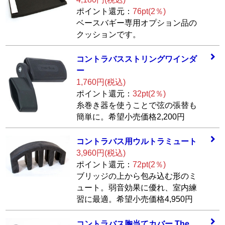
ポイント還元：
76pt(2％)
ベースバギー専用オプション品の
クッションです。
コントラバススト
リングワインダ
ー
1,760円(税込)
ポイント還元：
32pt(2％)
糸巻き器を使うことで弦の張替も
簡単に。希望小売価格2,200円
コントラバス用ウ
ルトラミュート
3,960円(税込)
ポイント還元：
72pt(2％)
ブリッジの上から包み込む形のミ
ュート。弱音効果に優れ、室内練
習に最適。希望小売価格4,950円
コントラバス胸当
てカバー The