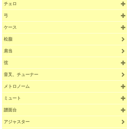
チェロ
弓
ケース
松脂
肩当
弦
音叉、チューナー
メトロノーム
ミュート
譜面台
アジャスター