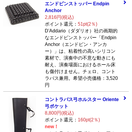
エンドピンストッ
パー Endpin
Anch
or
2,816円(税込)
ポイント還元：
51pt(2％)
D'Addario（ダダリオ）社の画期的
なエンドピンストッパー「Endpin
Anchor（エンドピン・アンカ
ー）」は、粘着性の高いシリコン
素材で、演奏中の不意な動きにも
耐え、演奏場面におけるホール床
も傷付けません。チェロ、コント
ラバス兼用。希望小売価格：3,520
円
コントラバス弓ホ
ルスター Oriente
弓ポケット
8,800円(税込)
ポイント還元：
160pt(2％)
new！