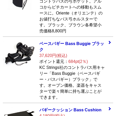
コントラバスの弓ポケット。アル
コからピチカートへの移動もスム
ースに。Oriente（オリエンテ）の
お値打ちなバス弓ホルスターで
す。ブラック、ブラウン各希望小
売価格8,800円
ベースバギー Bas
s Buggie ブラッ
ク
37,620円(税込)
ポイント還元：
684pt(2％)
KC Strings社のコントラバス用キャ
リー「Bass Buggie（ベースバギ
ー・バスバギー）ブラック」で
す。オープン価格。楽器をキャス
ターで楽々簡単に持ち運ぶことが
できます。
バギークッション
Bass Cushion
4,180円(税込)