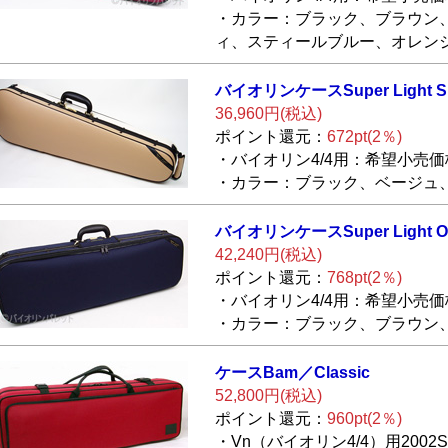
・カラー：ブラック、ブラウン
ィ、スティールブルー、オレン
バイオリンケース
Super Light 
36,960円(税込)
ポイント還元：
672pt(2％)
・バイオリン4/4用：希望小売価格
・カラー：ブラック、ベージュ
バイオリンケース
Super Light O
42,240円(税込)
ポイント還元：
768pt(2％)
・バイオリン4/4用：希望小売価格
・カラー：ブラック、ブラウン
ケースBam／Class
ic
52,800円(税込)
ポイント還元：
960pt(2％)
・Vn（バイオリン4/4）用2002