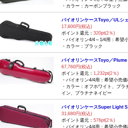
・カラー：カーボンブラック
バイオリンケース
Toyo／ULシ
17,600円(税込)
ポイント還元：
320pt(2％)
・バイオリン4/4～1/4用：希望小
・カラー：ブラック
バイオリンケース
Toyo／Plume 
67,760円(税込)
ポイント還元：
1,232pt(2％)
・バイオリン4/4用：希望小売価格
・カラー：オフホワイト、プラ
イン、プラチナネイビー
バイオリンケース
Super Light 
31,680円(税込)
ポイント還元：
576pt(2％)
・バイオリン4/4用：希望小売価格