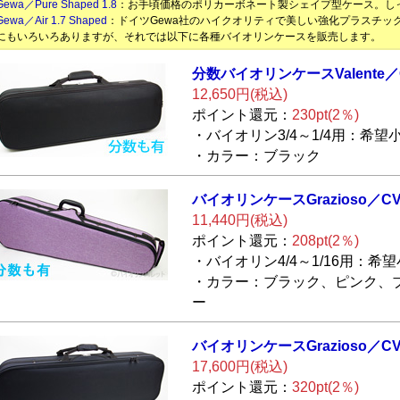
Gewa／Pure Shaped 1.8
：お手頃価格のポリカーボネート製シェイプ型ケース。し
Gewa／Air 1.7 Shaped
：ドイツGewa社のハイクオリティで美しい強化プラスチッ
もいろいろありますが、それでは以下に各種バイオリンケースを販売します。
分数バイオリンケ
ースValente
12,650円(税込)
ポイント還元：
230pt(2％)
・バイオリン3/4～1/4用：希望小
・カラー：ブラック
バイオリンケース
Grazioso／CV
11,440円(税込)
ポイント還元：
208pt(2％)
・バイオリン4/4～1/16用：希望
・カラー：ブラック、ピンク、
ー
バイオリンケース
Grazioso／CV
17,600円(税込)
ポイント還元：
320pt(2％)