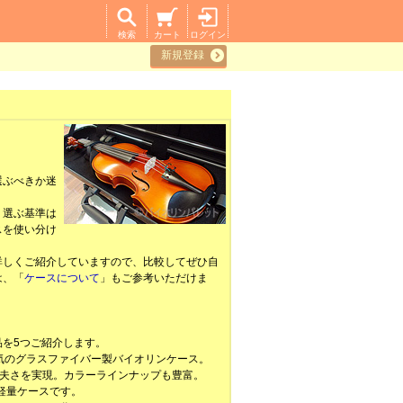
検索
カート
ログイン
新規登録
選ぶべきか迷
。選ぶ基準は
スを使い分け
しくご紹介していますので、比較してぜひ自
は、「
ケースについて
」もご参考いただけま
を5つご紹介します。
気のグラスファイバー製バイオリンケース。
丈夫さを実現。カラーラインナップも豊富。
軽量ケースです。