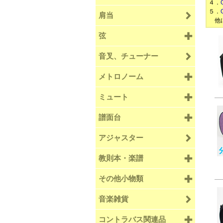
４．
５．
肩当
他に
弦
音叉、チューナー
メトロノーム
ミュート
譜面台
アジャスター
教則本・楽譜
その他小物類
音楽雑貨
コントラバス関連品