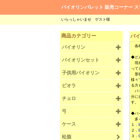
バイオリンパレット 販売コーナー ス
いらっしゃいませ ゲスト様
商品カテゴリー
バ
各種
バイオリン
◆ど
バイオリンセット
現在
って
子供用バイオリン
形状
様々
ビオラ
る方
バイ
分に
チェロ
す。
弓
◆バ
多く
ケース
１．
２．
３．
松脂