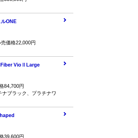
ェルON
E
売価格22,000円
Fibe
r VioⅡLarge
84,700円
チナブラック、プラチナワ
Shap
ed
39,600円