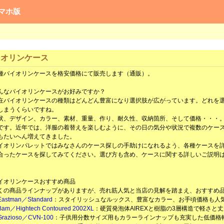
マホ版
イオリンケース
バイオリンケースを格安価格にて販売します（通販）。
んなバイオリンケースがお好みですか？
バイオリンケースの種類はどんどん豊富になり選択肢が広がっています。どれを
しまうくらいですね。
、デザイン、カラー、素材、重量、作り、耐久性、収納箇所、そして価格・・・
です。近年では、洋服の着替えを楽しむように、その日の気分や状況で複数のケー
もたいへん増えてきました。
オリンパレットではみなさんのケース探しの手助けになれるよう、各種ケースを詳
合ったケースを探してみてください。選び方も含め、ケースに関する詳しいご説明
イオリンケースおすすめ商品
の商品ラインナップがありますが、売れ筋人気と当店の見解を踏まえ、おすすめ品
Eastman／Standard
：スタイリッシュなルックス、豊富なカラー、お手頃価格も人
Bam／Hightech Contoured 2002XL
：硬質発泡体AIREXと樹脂の3層構造で軽さと
Grazioso／CVN-100
：子供用分数サイズ用もカラーラインナップも充実した低価格