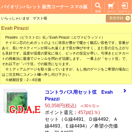
バイオリンパレット 販売コーナー スマホ版
検索
カート
ログイン
新規登録
いらっしゃいませ ゲスト様
Evah Pirazzi
Pirastro（ピラストロ）社／Evah Pirazzi（エヴァピラッツィ）
ナイロン芯のためガットのように倍音が豊かで暖かく幅広い音色です。音量が
あり、長いサスティーンが得られ遠くまで音が伸びやすく、また音の立ち上がり
も良好です。温度や湿度の変化に強く、ピッチの安定が早い。弓弾きとピチカー
トの両奏法に最適でジャンルを問わず活躍します。 一番上が「セット弦」で、
それ以下が「バラ弦」での販売になります。
※ミディアムゲージを取り扱っていますが、もし他のゲージをご希望の場合に
はご注文時にコメント欄へ申し付け下さい。
※納期目安：2～4日後
コントラバス用セ
ット弦 Evah
Pir
azzi
50,358円(税込)
≪30％引≫
ポイント還元：
457pt(1％)
セット（Ｇ線4491、Ｄ線4492、Ａ
線4493、Ｅ線4494）／希望小売価