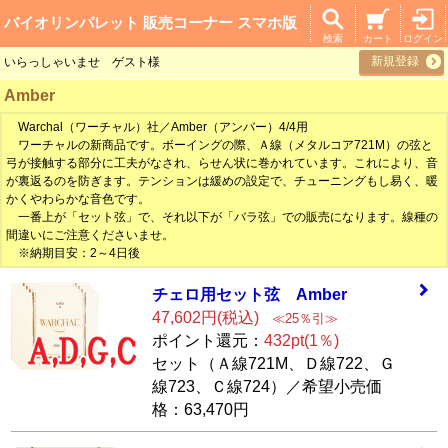
バイオリンパレット 販売コーナー スマホ版
検索
カート
ログイン
新規登録
いらっしゃいませ ゲスト様
Amber
Warchal（ワーチャル）社／Amber（アンバー）4/4用
ワーチャルの新商品です。ボーイングの際、Ａ線（メタルコア721M）の弦と
弓が接触する部分に工夫がなされ、らせん状に巻かれています。これにより、音
が裏返るのを防ぎます。テンションは緩めの設定で、チューニングもし易く、暖
かくやわらかな音色です。
一番上が「セット弦」で、それ以下が「バラ弦」での販売になります。線種の
間違いにご注意くださいませ。
※納期目安：2～4日後
チェロ用セット弦
Amber
47,602円(税込)
≪25％引≫
ポイント還元：
432pt(1％)
セット（Ａ線721M、Ｄ線722、Ｇ
線723、Ｃ線724）／希望小売価
格：63,470円