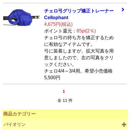
チェロ弓グリップ
矯正トレーナー
C
ellophant
4,675円(税込)
ポイント還元：
85pt(2％)
チェロ弓の持ち方を矯正するため
に有効なアイテムです。
弓に装着しますが、拡大写真を用
意しましたので、左の写真をクリ
ックください。
チェロ4/4～3/4用。希望小売価格
5,500円
1
全 11 件
商品カテゴリー
バイオリン