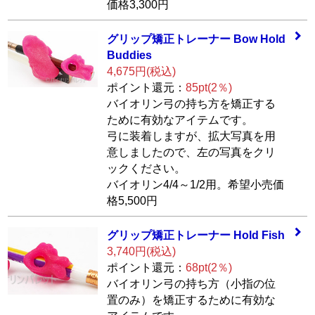
価格3,300円
グリップ矯正トレ
ーナー Bow Hold
Buddies
4,675円(税込)
ポイント還元：
85pt(2％)
バイオリン弓の持ち方を矯正する
ために有効なアイテムです。
弓に装着しますが、拡大写真を用
意しましたので、左の写真をクリ
ックください。
バイオリン4/4～1/2用。希望小売価
格5,500円
グリップ矯正トレ
ーナー Hold Fish
3,740円(税込)
ポイント還元：
68pt(2％)
バイオリン弓の持ち方（小指の位
置のみ）を矯正するために有効な