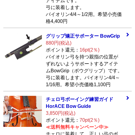
アイテムです。
弓に装着します。
バイオリン4/4～1/2用。希望小売価
格4,400円
グリップ矯正サポ
ーター BowGrip
880円(税込)
ポイント還元：
16pt(2％)
バイオリン弓を持つ親指の位置が
ずれないようサポートするアイテ
ムBowGrip（ボウグリップ）です。
弓に装着します。バイオリン4/4～
1/16用。希望小売価格1,100円
チェロ弓ボーイン
グ練習ガイド
Hor
ACE Bow Guide
3,850円(税込)
ポイント還元：
70pt(2％)
≪送料無料キャンペーン中≫
チェロに装着して、正しい弓のボ