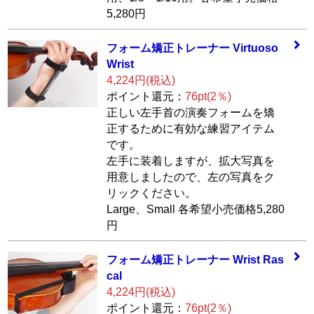
5,280円
フォーム矯正トレ
ーナー Virtuoso
Wrist
4,224円(税込)
ポイント還元：
76pt(2％)
正しい左手首の演奏フォームを矯
正するために有効な練習アイテム
です。
左手に装着しますが、拡大写真を
用意しましたので、左の写真をク
リックください。
Large、Small 各希望小売価格5,280
円
フォーム矯正トレ
ーナー Wrist Ras
cal
4,224円(税込)
ポイント還元：
76pt(2％)