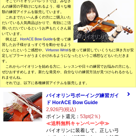
そこでバイオリンパレットでは、みなさ
んの練習の手助けになれるよう、様々な種
類の練習アイテムを販売しています。
これまでたいへん多くの方にご購入いた
だいている人気商品ばかりで、有効にご活
用いただいているというお声もたくさん届
いています。
例えば、
HorACE Bow Guide
を使って練
習したお子様がまっすぐ弓を動かせるよう
になったというご感想や、
Virtuoso Wrist
を使って練習していくうちに弾き方が安
定しビブラートがうまくかけれるようになったというご感想などもいただきま
す。
これからバイオリンを始める方に、レッスンや日々の練習でお悩みの方にも、
ぜひおすすめします。新たな発見や、自分なりの練習方法が見つけられるかもし
れませんね。
それでは、以下に各種練習アイテムを販売します。
バイオリン弓ボー
イング練習ガイ
ド
HorACE Bow Guid
e
2,926円(税込)
ポイント還元：
53pt(2％)
≪送料無料キャンペーン中≫
バイオリンに装着して、正しい弓