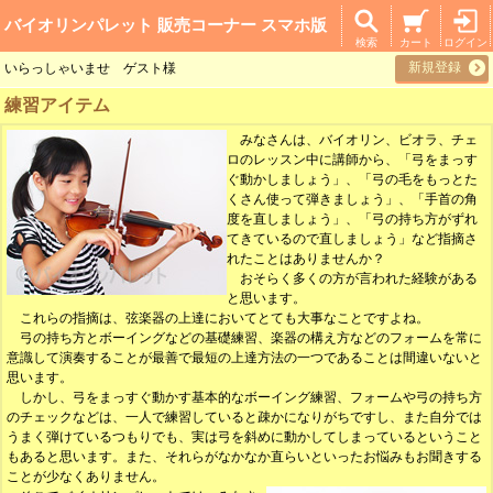
バイオリンパレット 販売コーナー スマホ版
検索
カート
ログイン
新規登録
いらっしゃいませ ゲスト様
練習アイテム
みなさんは、バイオリン、ビオラ、チェ
ロのレッスン中に講師から、「弓をまっす
ぐ動かしましょう」、「弓の毛をもっとた
くさん使って弾きましょう」、「手首の角
度を直しましょう」、「弓の持ち方がずれ
てきているので直しましょう」など指摘さ
れたことはありませんか？
おそらく多くの方が言われた経験がある
と思います。
これらの指摘は、弦楽器の上達においてとても大事なことですよね。
弓の持ち方とボーイングなどの基礎練習、楽器の構え方などのフォームを常に
意識して演奏することが最善で最短の上達方法の一つであることは間違いないと
思います。
しかし、弓をまっすぐ動かす基本的なボーイング練習、フォームや弓の持ち方
のチェックなどは、一人で練習していると疎かになりがちですし、また自分では
うまく弾けているつもりでも、実は弓を斜めに動かしてしまっているということ
もあると思います。また、それらがなかなか直らいといったお悩みもお聞きする
ことが少なくありません。