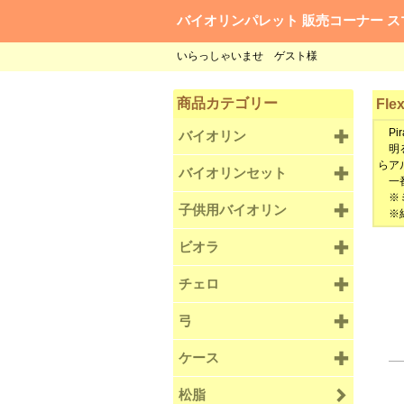
バイオリンパレット 販売コーナー ス
いらっしゃいませ ゲスト様
商品カテゴリー
Fle
Pir
バイオリン
明る
らア
バイオリンセット
一番
※ミ
子供用バイオリン
※納
ビオラ
チェロ
弓
ケース
松脂