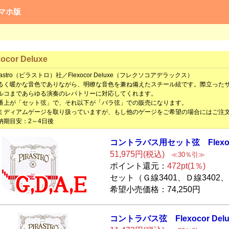
マホ版
xocor Deluxe
astro（ピラストロ）社／Flexocor Deluxe（フレクソコアデラックス）
く暖かな音色でありながら、明瞭な音色を兼ね備えたスチール絃です。際立ったサ
ルコまであらゆる演奏のレパトリーに対応してくれます。
上が「セット弦」で、それ以下が「バラ弦」での販売になります。
ディアムゲージを取り扱っていますが、もし他のゲージをご希望の場合にはご注文
期目安：2～4日後
コントラバス用セ
ット弦 Flexo
51,975円(税込)
≪30％引≫
ポイント還元：
472pt(1％)
セット（Ｇ線3401、Ｄ線3402、
希望小売価格：74,250円
コントラバス弦
Flexocor Del