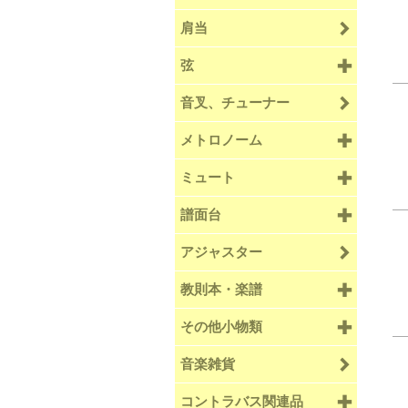
肩当
弦
音叉、チューナー
メトロノーム
ミュート
譜面台
アジャスター
教則本・楽譜
その他小物類
音楽雑貨
コントラバス関連品