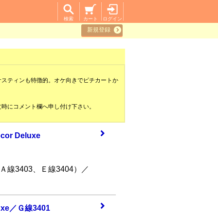
検索
カート
ログイン
新規登録
スティンも特徴的。オケ向きでピチカートか
時にコメント欄へ申し付け下さい。
cor
Deluxe
Ａ線3403、Ｅ線3404）／
uxe／
Ｇ線3401