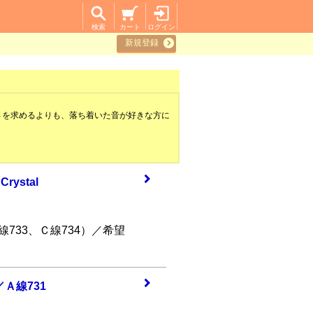
検索
カート
ログイン
新規登録
を求めるよりも、落ち着いた音が好きな方に
 Cr
ystal
線733、Ｃ線734）／希望
l／Ａ
線731