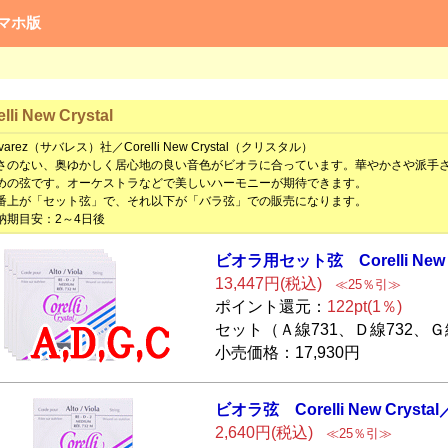
マホ版
lli New Crystal
arez（サバレス）社／Corelli New Crystal（クリスタル）
のない、奥ゆかしく居心地の良い音色がビオラに合っています。華やかさや派手さ
めの弦です。オーケストラなどで美しいハーモニーが期待できます。
上が「セット弦」で、それ以下が「バラ弦」での販売になります。
期目安：2～4日後
ビオラ用セット弦
Corelli New
13,447円(税込)
≪25％引≫
ポイント還元：
122pt(1％)
セット（Ａ線731、Ｄ線732、Ｇ
小売価格：17,930円
ビオラ弦 Corell
i New Crysta
2,640円(税込)
≪25％引≫