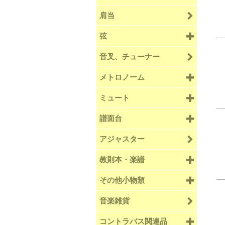
肩当
弦
音叉、チューナー
メトロノーム
ミュート
譜面台
アジャスター
教則本・楽譜
その他小物類
音楽雑貨
コントラバス関連品