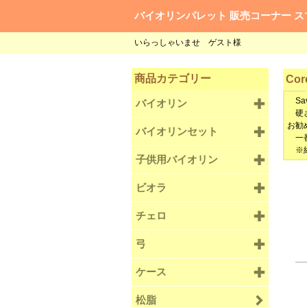
バイオリンパレット 販売コーナー ス
いらっしゃいませ ゲスト様
商品カテゴリー
Core
Sav
バイオリン
硬さ
お勧
バイオリンセット
一番
※納
子供用バイオリン
ビオラ
チェロ
弓
ケース
松脂