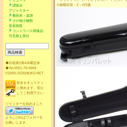
ミュート
※納期目安：2～4日後
譜面台
アジャスター
教則本・楽譜
その他小物類
音楽雑貨
コントラバス関連品
弓毛替え受付
◆日祝第2第4木曜定休
◆Tel.0561-76-5669
©2000-2026(有)KG-NET
安全セキュリティ
に努めます。安心
してご利用下さい
ツイッターを始めました
よろしければフォローを
お願いします。