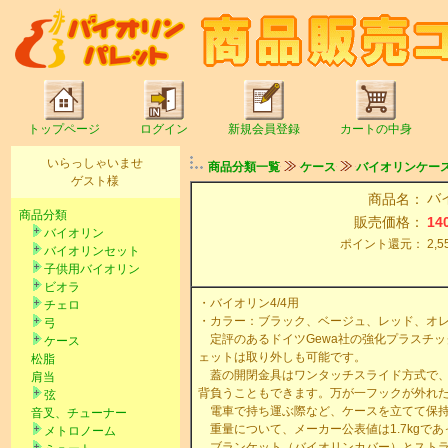
トップページ
ログイン
新規会員登録
カートの中身
いらっしゃいませ
商品分類一覧
ケース
バイオリンケー
ゲスト様
バイ
商品名：
商品分類
販売価格：
14
バイオリン
ポイント還元：
2,5
バイオリンセット
子供用バイオリン
ビオラ
・バイオリン4/4用
チェロ
・カラー：ブラック、ベージュ、レッド、オレン
弓
定評のあるドイツGewa社の強化プラスチ
ケース
ェットは取り外しも可能です。
松脂
蓋の開閉金具はワンタッチスライド方式で、
肩当
背負うこともできます。万が一フックが外れ
弦
電車で持ち運ぶ際など、ケースを立てて保持
音叉、チューナー
重量について、メーカー公表値は1.7kgであっ
メトロノーム
ブランケット（バイオリンカバー）とストラ