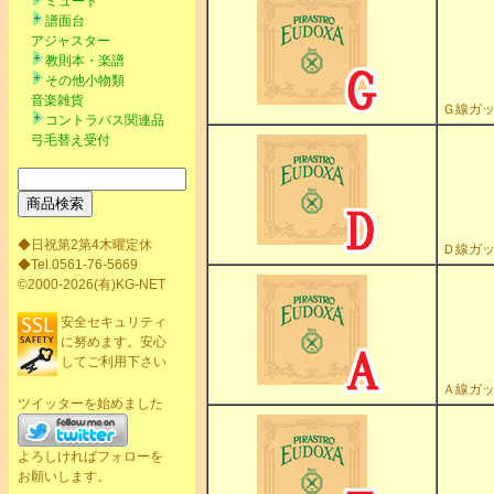
ミュート
譜面台
アジャスター
教則本・楽譜
その他小物類
音楽雑貨
Ｇ線ガッ
コントラバス関連品
弓毛替え受付
◆日祝第2第4木曜定休
Ｄ線ガッ
◆Tel.0561-76-5669
©2000-2026(有)KG-NET
安全セキュリティ
に努めます。安心
してご利用下さい
Ａ線ガッ
ツイッターを始めました
よろしければフォローを
お願いします。