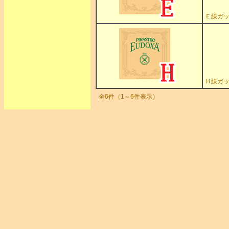
Ｅ線ガッ
Ｈ線ガッ
全6件（1～6件表示）