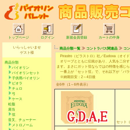
トップページ
ログイン
新規会員登録
カートの中身
いらっしゃいませ
商品分類一覧
コントラバス関連品
コ
ゲスト様
Pirastro（ピラストロ）社／Eudoxa（オイ
オリーブとともに伝統があり、人気を二分す
商品分類
ます。まさにガット弦ならではの特徴を感じら
バイオリン
一番上が「セット弦」で、それ以下が「バラ
バイオリンセット
※納期目安：2～4日後
子供用バイオリン
ビオラ
全6件（1～6件表示）
チェロ
弓
ケース
松脂
肩当
弦
音叉、チューナー
セット（
メトロノーム