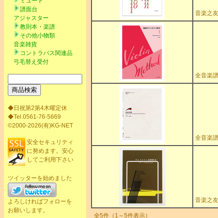
ミュート
譜面台
音楽之
アジャスター
教則本・楽譜
その他小物類
音楽雑貨
コントラバス関連品
弓毛替え受付
全音楽
◆日祝第2第4木曜定休
◆Tel.0561-76-5669
©2000-2026(有)KG-NET
全音楽
安全セキュリティ
に努めます。安心
してご利用下さい
ツイッターを始めました
音楽之
よろしければフォローを
お願いします。
全5件（1～5件表示）