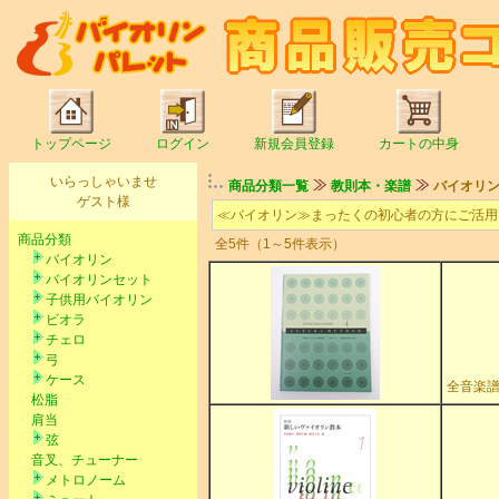
トップページ
ログイン
新規会員登録
カートの中身
いらっしゃいませ
商品分類一覧
教則本・楽譜
バイオリ
ゲスト様
≪バイオリン≫まったくの初心者の方にご活用
商品分類
全5件（1～5件表示）
バイオリン
バイオリンセット
子供用バイオリン
ビオラ
チェロ
弓
ケース
全音楽譜
松脂
肩当
弦
音叉、チューナー
メトロノーム