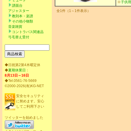
ミュート
※
子供用
譜面台
アジャスター
全1件（1～1件表示）
教則本・楽譜
その他小物類
音楽雑貨
コントラバス関連品
弓毛替え受付
◆日祝第2第4木曜定休
◆
夏期休業日
：
8月13日～16日
◆Tel.0561-76-5669
©2000-2026(有)KG-NET
安全セキュリティ
に努めます。安心
してご利用下さい
ツイッターを始めました