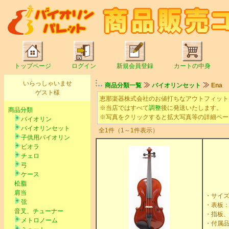
トップページ
ログイン
新規会員登録
カートの中身
いらっしゃいませ
商品分類一覧
バイオリンセット
Ena
ゲスト様
恵那楽器株式会社のお値打ちなアウトフィット
※当店ではすべて
調整
後に発送いたします。
商品分類
※写真をクリックすると拡大写真等の詳細ペー
バイオリン
バイオリンセット
全1件（1～1件表示）
子供用バイオリン
ビオラ
チェロ
弓
ケース
松脂
肩当
・サイズ
弦
・表板
音叉、チューナー
・指板
メトロノーム
・付属