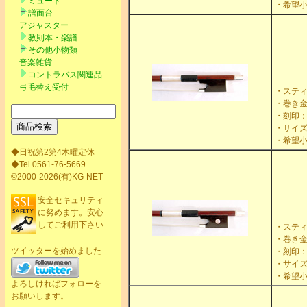
ミュート
・希望小
譜面台
アジャスター
教則本・楽譜
その他小物類
音楽雑貨
コントラバス関連品
弓毛替え受付
・ステ
・巻き
・刻印：L
・サイズ：
・希望小
◆日祝第2第4木曜定休
◆Tel.0561-76-5669
©2000-2026(有)KG-NET
安全セキュリティ
に努めます。安心
してご利用下さい
・ステ
・巻き
ツイッターを始めました
・刻印：W
・サイズ：
・希望小
よろしければフォローを
お願いします。