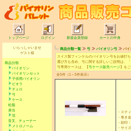
トップページ
ログイン
新規会員登録
カートの中身
いらっしゃいませ
商品分類一覧
弓
バイオリン弓
バイオ
ゲスト様
スイス製フィンケルのバイオリン弓をお値打ち
選び方も含め、弓に関する詳しいご説明は、「
商品分類
弓専用ケースは、【
弓ケース販売ページ
】をご
バイオリン
バイオリンセット
全5件（1～5件表示）
子供用バイオリン
ビオラ
チェロ
弓
ケース
松脂
肩当
・ステ
弦
・巻き
音叉、チューナー
・刻印：FI
メトロノーム
・サイズ：