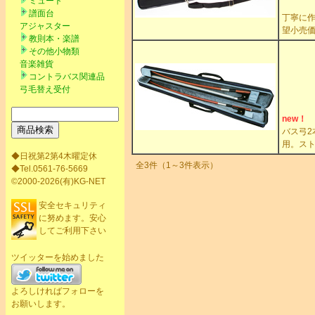
ミュート
譜面台
丁寧に作
アジャスター
望小売価格
教則本・楽譜
その他小物類
音楽雑貨
コントラバス関連品
弓毛替え受付
new！
バス弓2
用。スト
◆日祝第2第4木曜定休
全3件（1～3件表示）
◆Tel.0561-76-5669
©2000-2026(有)KG-NET
安全セキュリティ
に努めます。安心
してご利用下さい
ツイッターを始めました
よろしければフォローを
お願いします。