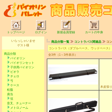
トップページ
ログイン
新規会員登録
カートの中身
いらっしゃいませ
商品分類一覧
コントラバス関連品
コ
ゲスト様
コントラバス（ダブルベース、ウッドベース）
商品分類
全3件（1～3件表示）
バイオリン
バイオリンセット
子供用バイオリン
ビオラ
チェロ
弓
ケース
本皮張り
松脂
肩当
弦
音叉、チューナー
メトロノーム