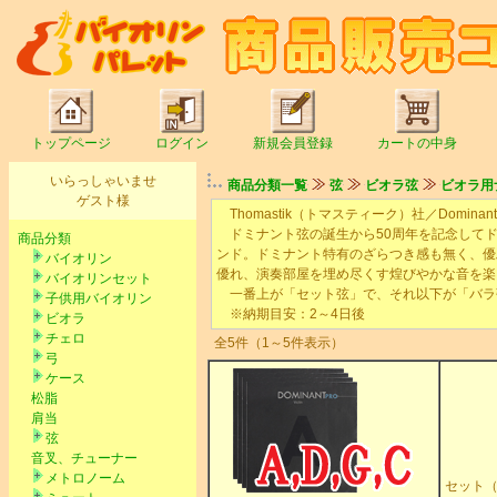
トップページ
ログイン
新規会員登録
カートの中身
いらっしゃいませ
商品分類一覧
弦
ビオラ弦
ビオラ用
ゲスト様
Thomastik（トマスティーク）社／Dominan
ドミナント弦の誕生から50周年を記念してド
商品分類
ンド。ドミナント特有のざらつき感も無く、優
バイオリン
優れ、演奏部屋を埋め尽くす煌びやかな音を楽
バイオリンセット
一番上が「セット弦」で、それ以下が「バラ
子供用バイオリン
※納期目安：2～4日後
ビオラ
チェロ
全5件（1～5件表示）
弓
ケース
松脂
肩当
弦
音叉、チューナー
メトロノーム
セット（