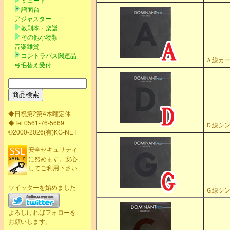
ミュート
譜面台
アジャスター
教則本・楽譜
その他小物類
音楽雑貨
コントラバス関連品
Ａ線カー
弓毛替え受付
◆日祝第2第4木曜定休
◆Tel.0561-76-5669
Ｄ線シン
©2000-2026(有)KG-NET
安全セキュリティ
に努めます。安心
してご利用下さい
ツイッターを始めました
Ｇ線シン
よろしければフォローを
お願いします。