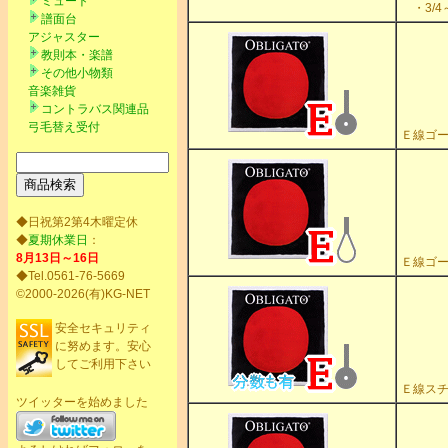
ミュート
・3/4
譜面台
アジャスター
教則本・楽譜
その他小物類
音楽雑貨
コントラバス関連品
弓毛替え受付
Ｅ線ゴー
◆日祝第2第4木曜定休
◆
夏期休業日
：
8月13日～16日
Ｅ線ゴー
◆Tel.0561-76-5669
©2000-2026(有)KG-NET
安全セキュリティ
に努めます。安心
してご利用下さい
Ｅ線スチ
ツイッターを始めました