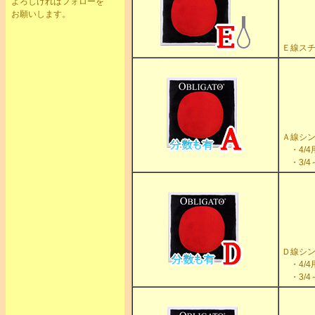
よろしければフォローを
お願いします。
Ｅ線スチ
Ａ線シ
・4/4
・3/4
Ｄ線シ
・4/4
・3/4