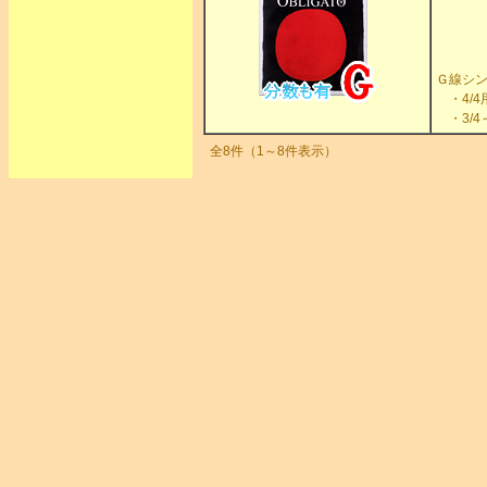
Ｇ線シ
・4/4
・3/4
全8件（1～8件表示）