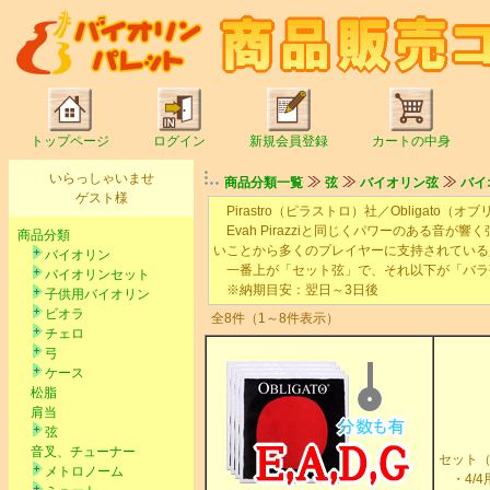
トップページ
ログイン
新規会員登録
カートの中身
いらっしゃいませ
商品分類一覧
弦
バイオリン弦
バイ
ゲスト様
Pirastro（ピラストロ）社／Obligato（オブ
Evah Pirazziと同じくパワーのある
商品分類
いことから多くのプレイヤーに支持されている
バイオリン
一番上が「セット弦」で、それ以下が「バラ
バイオリンセット
※納期目安：翌日～3日後
子供用バイオリン
ビオラ
全8件（1～8件表示）
チェロ
弓
ケース
松脂
肩当
弦
音叉、チューナー
セット（
メトロノーム
・4/4