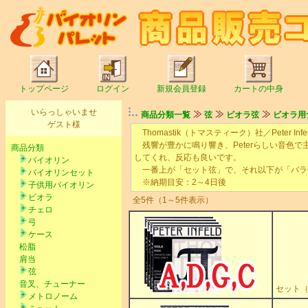
トップページ
ログイン
新規会員登録
カートの中身
いらっしゃいませ
商品分類一覧
弦
ビオラ弦
ビオラ用
ゲスト様
Thomastik（トマスティーク）社／Peter I
残響が豊かに鳴り響き、Peterらしい音色
商品分類
してくれ、反応も良いです。
バイオリン
一番上が「セット弦」で、それ以下が「バラ
バイオリンセット
※納期目安：2～4日後
子供用バイオリン
ビオラ
全5件（1～5件表示）
チェロ
弓
ケース
松脂
肩当
弦
音叉、チューナー
セット（Ａ
メトロノーム