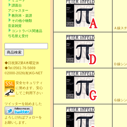
ミュート
譜面台
アジャスター
教則本・楽譜
その他小物類
音楽雑貨
Ａ線スチ
コントラバス関連品
弓毛替え受付
◆日祝第2第4木曜定休
Ｄ線シン
◆Tel.0561-76-5669
©2000-2026(有)KG-NET
安全セキュリティ
に努めます。安心
してご利用下さい
Ｇ線シン
ツイッターを始めました
よろしければフォローを
お願いします。