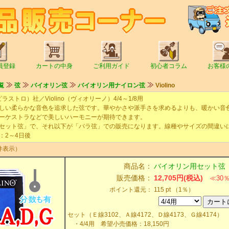
員登録
カートの中身
ご利用ガイド
初心者コラム
お客様
覧
弦
バイオリン弦
バイオリン用ナイロン弦
Violino
（ピラストロ）社／Violino（ヴィオリーノ）4/4～1/8用
い柔らかな音色を追求した弦です。華やかさや派手さを求めるよりも、暖かい音
ーケストラなどで美しいハーモニーが期待できます。
ット弦」で、それ以下が「バラ弦」での販売になります。線種やサイズの間違い
2～4日後
件表示）
商品名：
バイオリン用セット弦 Vi
販売価格：
12,705円(税込)
≪30
ポイント還元：
115 pt （1％）
セット（Ｅ線3102、Ａ線4172、Ｄ線4173、Ｇ線4174）
・4/4用 希望小売価格：18,150円