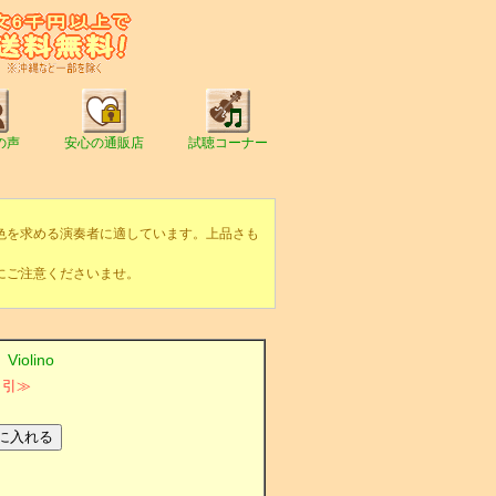
の声
安心の通販店
試聴コーナー
色を求める演奏者に適しています。上品さも
にご注意くださいませ。
olino
％引≫