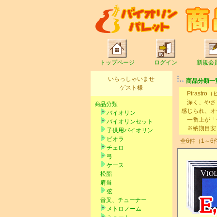
トップページ
ログイン
新規会
いらっしゃいませ
商品分類一
ゲスト様
Pirastro
深く、やさし
商品分類
感じられ、オ
バイオリン
一番上が「セ
バイオリンセット
※納期目安：
子供用バイオリン
ビオラ
全6件（1～6
チェロ
弓
ケース
松脂
肩当
弦
音叉、チューナー
メトロノーム