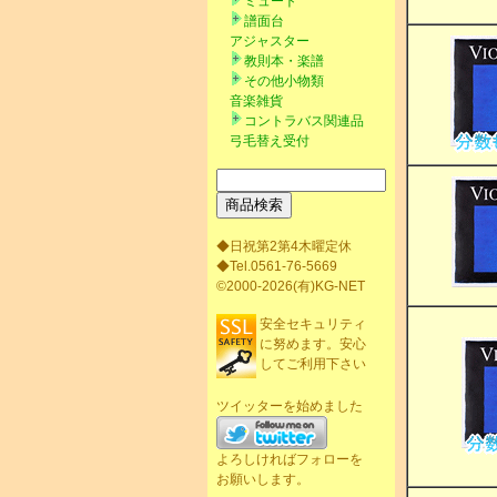
ミュート
譜面台
アジャスター
教則本・楽譜
その他小物類
音楽雑貨
コントラバス関連品
弓毛替え受付
◆日祝第2第4木曜定休
◆Tel.0561-76-5669
©2000-2026(有)KG-NET
安全セキュリティ
に努めます。安心
してご利用下さい
ツイッターを始めました
よろしければフォローを
お願いします。