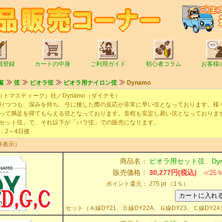
員登録
カートの中身
ご利用ガイド
初心者コラム
お客様
覧
弦
ビオラ弦
ビオラ用ナイロン弦
Dynamo
ik（トマスティーク）社／Dynamo（ダイナモ）
つつも、深みを持ち、弓に接した際の反応が非常に早い弦となっております。様
って満足を得てもらえる弦となっております。⾳程も安定し易い弦となっておりま
ット弦」で、それ以下が「バラ弦」での販売になります。
2～4日後
件表示）
商品名：
ビオラ用セット弦 Dyn
販売価格：
30,277円(税込)
≪25
ポイント還元：
275 pt （1％）
セット（Ａ線DY21、Ｄ線DY22A、Ｇ線DY23、Ｃ線DY24