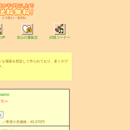
の声
安心の通販店
試聴コーナー
々な場面を想定して作られており、多くのプ
す。
amo
％引≫
）／希望小売価格：40,370円