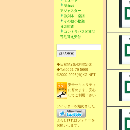
ミュート
譜面台
アジャスター
教則本・楽譜
その他小物類
音楽雑貨
コントラバス関連品
弓毛替え受付
◆日祝第2第4木曜定休
◆Tel.0561-76-5669
©2000-2026(有)KG-NET
安全セキュリティ
に努めます。安心
してご利用下さい
ツイッターを始めました
よろしければフォローを
お願いします。