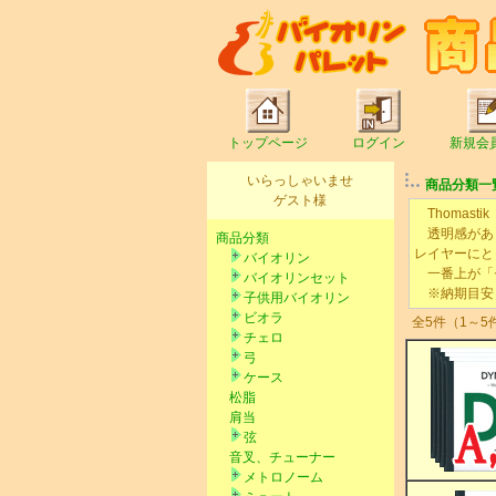
トップページ
ログイン
新規会
いらっしゃいませ
商品分類一
ゲスト様
Thomast
透明感があり
商品分類
レイヤーにと
バイオリン
一番上が「セ
バイオリンセット
※納期目安：
子供用バイオリン
ビオラ
全5件（1～5
チェロ
弓
ケース
松脂
肩当
弦
音叉、チューナー
メトロノーム