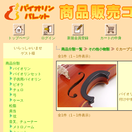
トップページ
ログイン
新規会員登録
カートの中身
いらっしゃいませ
商品分類一覧
その他小物類
Ｃカーブ
ゲスト様
全1件（1～1件表示）
商品分類
バイオリン
バイオリンセット
子供用バイオリン
ビオラ
チェロ
バイオ
弓
付けや
ケース
松脂
肩当
全1件（1～1件表示）
弦
音叉、チューナー
メトロノーム