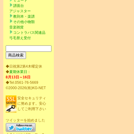
ミュート
譜面台
アジャスター
教則本・楽譜
その他小物類
音楽雑貨
コントラバス関連品
弓毛替え受付
◆日祝第2第4木曜定休
◆
夏期休業日
：
8月13日～16日
◆Tel.0561-76-5669
©2000-2026(有)KG-NET
安全セキュリティ
に努めます。安心
してご利用下さい
ツイッターを始めました