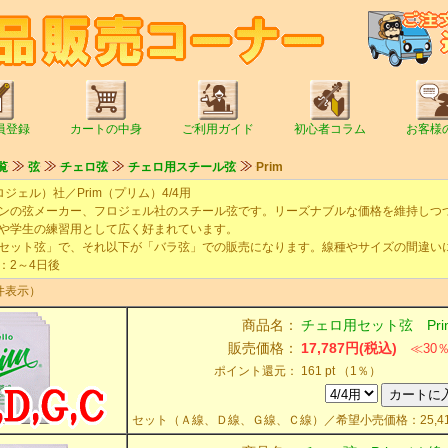
員登録
カートの中身
ご利用ガイド
初心者コラム
お客様
覧
弦
チェロ弦
チェロ用スチール弦
Prim
フロジェル）社／Prim（プリム）4/4用
の弦メーカー、フロジェル社のスチール弦です。リーズナブルな価格を維持しつ
や学生の練習用として広く好まれています。
ット弦」で、それ以下が「バラ弦」での販売になります。線種やサイズの間違い
2～4日後
件表示）
商品名：
チェロ用セット弦 Pri
販売価格：
17,787円(税込)
≪30
ポイント還元：
161 pt （1％）
セット（Ａ線、Ｄ線、Ｇ線、Ｃ線）／希望小売価格：25,41