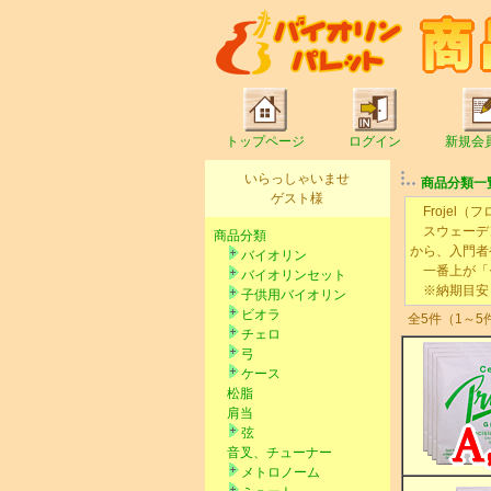
トップページ
ログイン
新規会
いらっしゃいませ
商品分類一
ゲスト様
Frojel（
スウェーデン
商品分類
から、入門者
バイオリン
一番上が「セ
バイオリンセット
※納期目安：
子供用バイオリン
ビオラ
全5件（1～5
チェロ
弓
ケース
松脂
肩当
弦
音叉、チューナー
メトロノーム