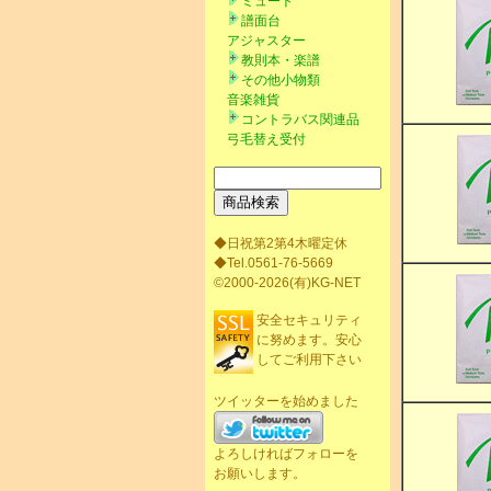
ミュート
譜面台
アジャスター
教則本・楽譜
その他小物類
音楽雑貨
コントラバス関連品
弓毛替え受付
◆日祝第2第4木曜定休
◆Tel.0561-76-5669
©2000-2026(有)KG-NET
安全セキュリティ
に努めます。安心
してご利用下さい
ツイッターを始めました
よろしければフォローを
お願いします。