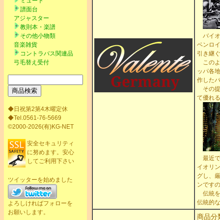
ミュート
譜面台
アジャスター
教則本・楽譜
その他小物類
バイオ
音楽雑貨
ベンロ
コントラバス関連品
引き継
弓毛替え受付
このよう
ッパ各
作した
その提
て優れ
◆日祝第2第4木曜定休
◆Tel.0561-76-5669
©2000-2026(有)KG-NET
安全セキュリティ
に努めます。安心
最近で
してご利用下さい
イオリ
グし、厳
ツイッターを始めました
ンです
伝統を
伝統的な
よろしければフォローを
お願いします。
商品分