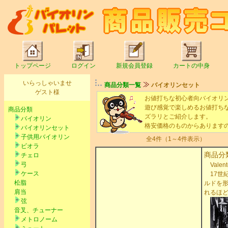
トップページ
ログイン
新規会員登録
カートの中身
いらっしゃいませ
商品分類一覧
バイオリンセット
ゲスト様
お値打ちな初心者向バイオリ
遊び感覚で楽しめるお値打ち
商品分類
ズラリとご紹介します。
バイオリン
格安価格のものからあります
バイオリンセット
子供用バイオリン
全4件（1～4件表示）
ビオラ
商品分
チェロ
弓
Vale
ケース
17世
松脂
ルドを
肩当
れるほ
弦
音叉、チューナー
メトロノーム