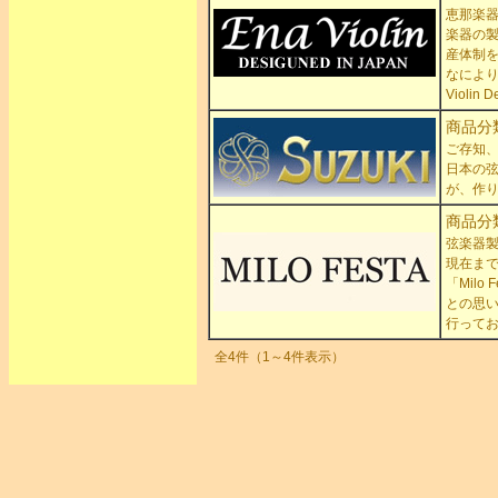
恵那楽器
楽器の
産体制
なにより
Violi
商品分
ご存知
日本の
が、作
商品分
弦楽器
現在ま
「Mil
との思
行って
全4件（1～4件表示）