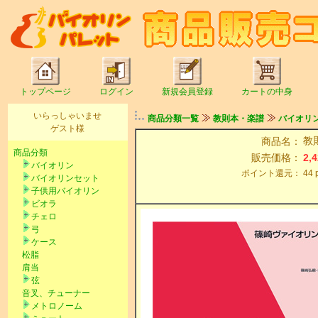
トップページ
ログイン
新規会員登録
カートの中身
いらっしゃいませ
商品分類一覧
教則本・楽譜
バイオリ
ゲスト様
教
商品名：
商品分類
販売価格：
2,
バイオリン
ポイント還元：
44
バイオリンセット
子供用バイオリン
ビオラ
チェロ
弓
ケース
松脂
肩当
弦
音叉、チューナー
メトロノーム