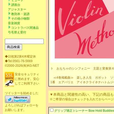
ミュート
譜面台
アジャスター
教則本・楽譜
その他小物類
音楽雑貨
コントラバス関連品
弓毛替え受付
◆日祝第2第4木曜定休
◆Tel.0561-76-5669
©2000-2026(有)KG-NET
ト おもちゃのシンフォニー 主題と変奏第
安全セキュリティ
≪4巻掲載曲≫ 楽しき人生 ガボット ソナ
に努めます。安心
1番 エアバリエ アイネクライネナハトムジ
してご利用下さい
ツイッターを始めました
▼本商品と関連性の高い、下記の商品も
※ご希望の場合はチェックを入れてからページ
よろしければフォローを
お願いします。
グリップ矯正トレーナー Bow Hold
Buddie