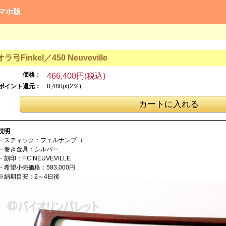
マホ版
ラ弓Finkel／
450 Neuveville
価格：
466,400円(税込)
ポイント還元：
8,480pt(2％)
説明
・スティック：フェルナンブコ
・巻き金具：シルバー
・刻印：F.C.NEUVEVILLE
・希望小売価格：583,000円
※納期目安：2～4日後