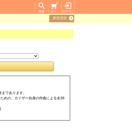
検索
カート
ログイン
新規登録
巻まであります。
ための、カイザー自身の作曲による全36
頁