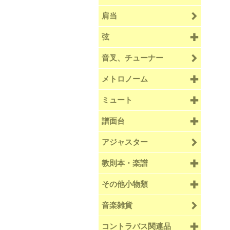
肩当
弦
音叉、チューナー
メトロノーム
ミュート
譜面台
アジャスター
教則本・楽譜
その他小物類
音楽雑貨
コントラバス関連品