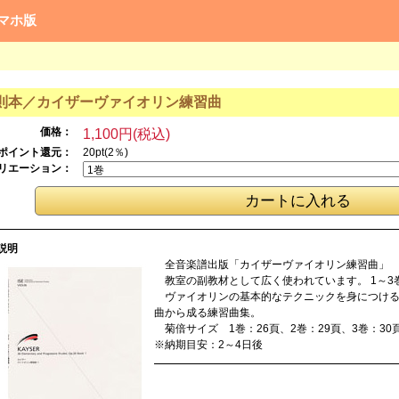
マホ版
則本／カイザー
ヴァイオリン練習
曲
価格：
1,100円(税込)
ポイント還元：
20pt(2％)
リエーション：
説明
全音楽譜出版「カイザーヴァイオリン練習曲」
教室の副教材として広く使われています。 1～3
ヴァイオリンの基本的なテクニックを身につける
曲から成る練習曲集。
菊倍サイズ 1巻：26頁、2巻：29頁、3巻：30
※納期目安：2～4日後