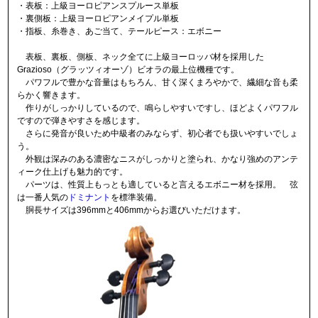
・表板：上級ヨーロピアンスプルース単板
・裏側板：上級ヨーロピアンメイプル単板
・指板、糸巻き、あご当て、テールピース：エボニー
表板、裏板、側板、ネック全てに上級ヨーロッバ材を採用した
Grazioso（グラッツィオーゾ）ビオラの最上位機種です。
パワフルで豊かな音量はもちろん、甘く深くまろやかで、繊細な音も柔
らかく響きます。
作りがしっかりしているので、鳴らしやすいですし、ほどよくパワフル
ですので弾きやすさを感じます。
さらに発音が良いため中級者のみならず、初心者でも扱いやすいでしょ
う。
外観は深みのある濃密なニスがしっかりと塗られ、かなり強めのアンテ
ィーク仕上げも魅力的です。
パーツは、性質上もっとも適していると言えるエボニー材を採用。 弦
は一番人気の
ドミナント
を標準装備。
胴長サイズは396mmと406mmからお選びいただけます。