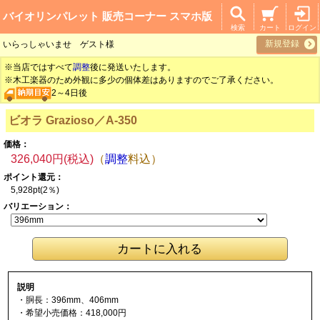
バイオリンパレット 販売コーナー スマホ版
検索
カート
ログイン
新規登録
いらっしゃいませ ゲスト様
※当店ではすべて
調整
後に発送いたします。
※木工楽器のため外観に多少の個体差はありますのでご了承ください。
2～4日後
ビオラ Grazioso／
A-350
価格：
326,040円(税込)
（
調整
料込）
ポイント還元：
5,928pt(2％)
バリエーション：
説明
・胴長：396mm、406mm
・希望小売価格：418,000円