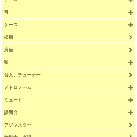
弓
ケース
松脂
肩当
弦
音叉、チューナー
メトロノーム
ミュート
譜面台
アジャスター