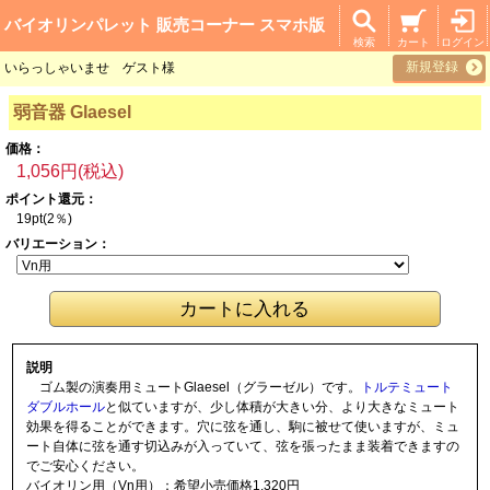
バイオリンパレット 販売コーナー スマホ版
検索
カート
ログイン
新規登録
いらっしゃいませ ゲスト様
弱音器 Glaesel
価格：
1,056円(税込)
ポイント還元：
19pt(2％)
バリエーション：
説明
ゴム製の演奏用ミュートGlaesel（グラーゼル）です。
トルテミュート
ダブルホール
と似ていますが、少し体積が大きい分、より大きなミュート
効果を得ることができます。穴に弦を通し、駒に被せて使いますが、ミュ
ート自体に弦を通す切込みが入っていて、弦を張ったまま装着できますの
でご安心ください。
バイオリン用（Vn用）：希望小売価格1,320円