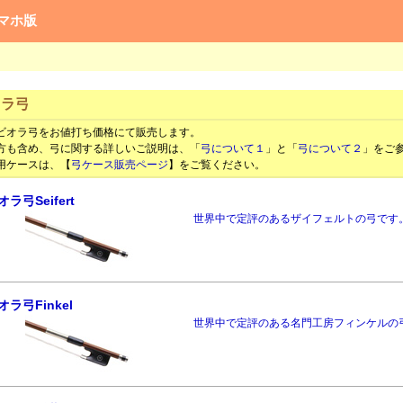
マホ版
オラ弓
ビオラ弓をお値打ち価格にて販売します。
方も含め、弓に関する詳しいご説明は、「
弓について１
」と「
弓について２
」をご
用ケースは、【
弓ケース販売ページ
】をご覧ください。
オラ弓Seifert
世界中で定評のあるザイフェルトの弓です
オラ弓Finkel
世界中で定評のある名門工房フィンケルの