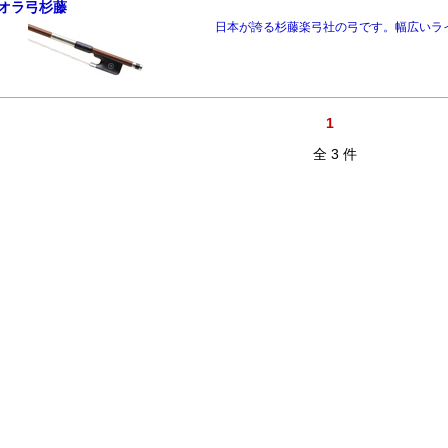
オラ弓杉藤
日本が誇る杉藤楽弓社の弓です。幅広いラ
1
全 3 件