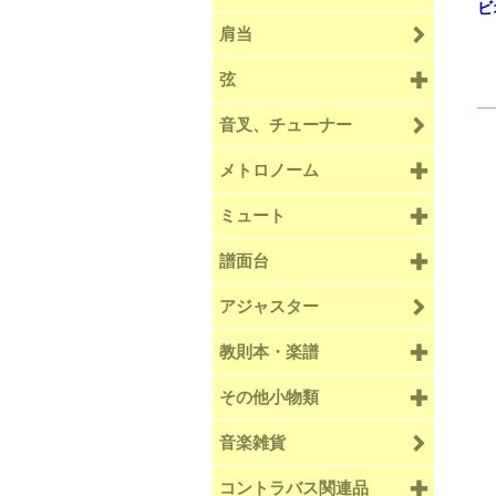
ビ
肩当
弦
音叉、チューナー
メトロノーム
ミュート
譜面台
アジャスター
教則本・楽譜
その他小物類
音楽雑貨
コントラバス関連品