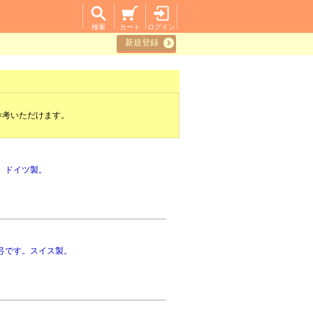
検索
カート
ログイン
新規登録
参考いただけます。
。ドイツ製。
弓です。スイス製。