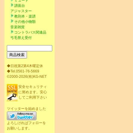
ミュート
譜面台
アジャスター
教則本・楽譜
その他小物類
音楽雑貨
コントラバス関連品
弓毛替え受付
◆日祝第2第4木曜定休
◆Tel.0561-76-5669
©2000-2026(有)KG-NET
安全セキュリティ
に努めます。安心
してご利用下さい
ツイッターを始めました
よろしければフォローを
お願いします。