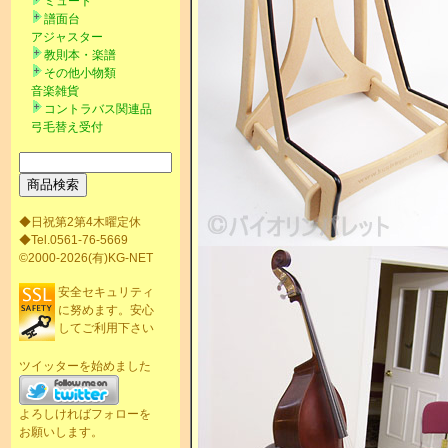
ミュート
譜面台
アジャスター
教則本・楽譜
その他小物類
音楽雑貨
コントラバス関連品
弓毛替え受付
◆日祝第2第4木曜定休
◆Tel.0561-76-5669
©2000-2026(有)KG-NET
安全セキュリティ
に努めます。安心
してご利用下さい
ツイッターを始めました
よろしければフォローを
お願いします。