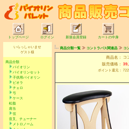
トップページ
ログイン
新規会員登録
カートの中身
いらっしゃいませ
商品分類一覧
コントラバス関連品
コ
ゲスト様
コン
商品名：
商品分類
販売価格：
39
バイオリン
ポイント還元：
72
バイオリンセット
子供用バイオリン
ビオラ
チェロ
弓
ケース
松脂
肩当
弦
音叉、チューナー
メトロノーム