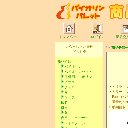
トップページ
ログイン
新規会
いらっしゃいませ
商品分類
ゲスト様
商品分類
バイオリン
バイオリンセット
子供用バイオリン
ビオラ
・ビオラ用：
チェロ
・カラー：
弓
Bam（バム
ケース
重量約3.3
松脂
※納期目安：
肩当
弦
音叉、チューナー
メトロノーム