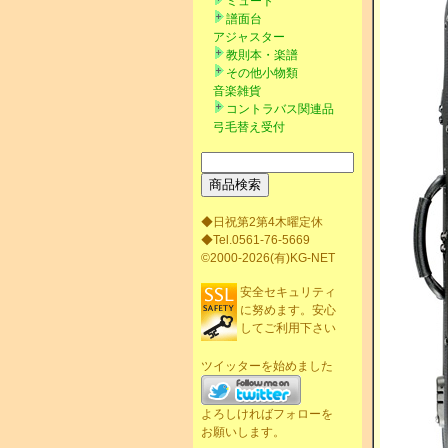
ミュート
譜面台
アジャスター
教則本・楽譜
その他小物類
音楽雑貨
コントラバス関連品
弓毛替え受付
◆日祝第2第4木曜定休
◆Tel.0561-76-5669
©2000-2026(有)KG-NET
安全セキュリティ
に努めます。安心
してご利用下さい
ツイッターを始めました
よろしければフォローを
お願いします。