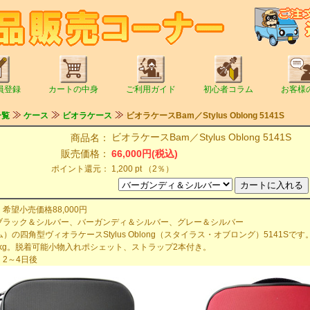
員登録
カートの中身
ご利用ガイド
初心者コラム
お客様
一覧
ケース
ビオラケース
ビオラケースBam／Stylus Oblong 5141S
ビオラケースBam／Stylus Oblong 5141S
商品名：
販売価格：
66,000円(税込)
ポイント還元：
1,200 pt （2％）
希望小売価格88,000円
ブラック＆シルバー、バーガンディ＆シルバー、グレー＆シルバー
）の四角型ヴィオラケースStylus Oblong（スタイラス・オブロング）5141Sです
kg。脱着可能小物入れポシェット、ストラップ2本付き。
2～4日後