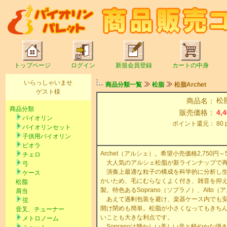
トップページ
ログイン
新規会員登録
カートの中身
いらっしゃいませ
商品分類一覧
松脂
松脂Archet
ゲスト様
松脂
商品名：
商品分類
販売価格：
4,
バイオリン
ポイント還元：
80
バイオリンセット
子供用バイオリン
ビオラ
Archet（アルシェ）。希望小売価格2,750円～5
チェロ
大人気のアルシェ松脂が新ラインナップで再
弓
演奏上最適な粒子の構成を科学的に分析し生
ケース
かいため、毛にむらなくよく付き、雑音を抑
松脂
製。特色あるSoprano（ソプラノ）、Alto
肩当
あえて過剰包装を避け、楽器ケース内でも安全
弦
開け閉めも簡単。松脂が小さくなってもきち
音叉、チューナー
いことも大きな利点です。
メトロノーム
Sopranoは輝かしい美しい音と軽やかな