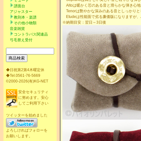
ミュート
Altoは暖かく芯のある音と滑らかな弾き心
譜面台
Tenorは艶やかな深みのある音としっかり
アジャスター
Etudeは性能面で劣る廉価版になりますが
教則本・楽譜
※納期目安：翌日～3日後
その他小物類
音楽雑貨
コントラバス関連品
弓毛替え受付
◆日祝第2第4木曜定休
◆Tel.0561-76-5669
©2000-2026(有)KG-NET
安全セキュリティ
に努めます。安心
してご利用下さい
ツイッターを始めました
よろしければフォローを
お願いします。