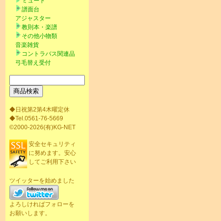
ミュート
譜面台
アジャスター
教則本・楽譜
その他小物類
音楽雑貨
コントラバス関連品
弓毛替え受付
◆日祝第2第4木曜定休
◆Tel.0561-76-5669
©2000-2026(有)KG-NET
安全セキュリティ
に努めます。安心
してご利用下さい
ツイッターを始めました
よろしければフォローを
お願いします。