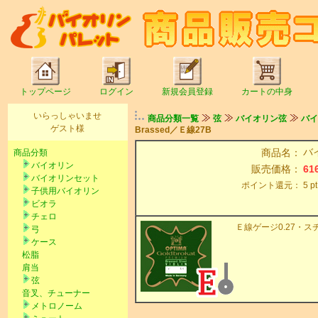
トップページ
ログイン
新規会員登録
カートの中身
いらっしゃいませ
商品分類一覧
弦
バイオリン弦
バイ
ゲスト様
Brassed／Ｅ線27B
バイ
商品名：
商品分類
バイオリン
販売価格：
61
バイオリンセット
ポイント還元：
5 
子供用バイオリン
ビオラ
チェロ
Ｅ線ゲージ0.27・
弓
ケース
松脂
肩当
弦
音叉、チューナー
メトロノーム