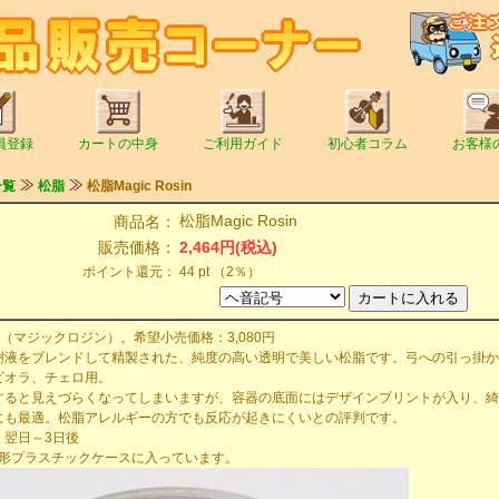
員登録
カートの中身
ご利用ガイド
初心者コラム
お客様
一覧
松脂
松脂Magic Rosin
松脂Magic Rosin
商品名：
販売価格：
2,464円(税込)
ポイント還元：
44 pt （2％）
osin（マジックロジン）。希望小売価格：3,080円
樹液をブレンドして精製された、純度の高い透明で美しい松脂です。弓への引っ掛か
ビオラ、チェロ用。
すると見えづらくなってしまいますが、容器の底面にはデザインプリントが入り、綺
にも最適。松脂アレルギーの方でも反応が起きにくいとの評判です。
：翌日～3日後
筒形プラスチックケースに入っています。