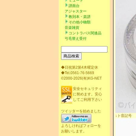
ミュート
譜面台
アジャスター
教則本・楽譜
その他小物類
音楽雑貨
コントラバス関連品
弓毛替え受付
◆日祝第2第4木曜定休
◆Tel.0561-76-5669
©2000-2026(有)KG-NET
安全セキュリティ
に努めます。安心
してご利用下さい
ツイッターを始めました
↓ト音記号
よろしければフォローを
お願いします。