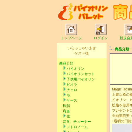
トップページ
ログイン
新規会
いらっしゃいませ
商品分類
ゲスト様
商品分類
バイオリン
バイオリンセット
子供用バイオリン
ビオラ
Magic R
チェロ
上質な松の
弓
イオリン、
ケース
松脂を使用
松脂
プレゼント
肩当
※納期目安
弦
↓透明の円
音叉、チューナー
メトロノーム