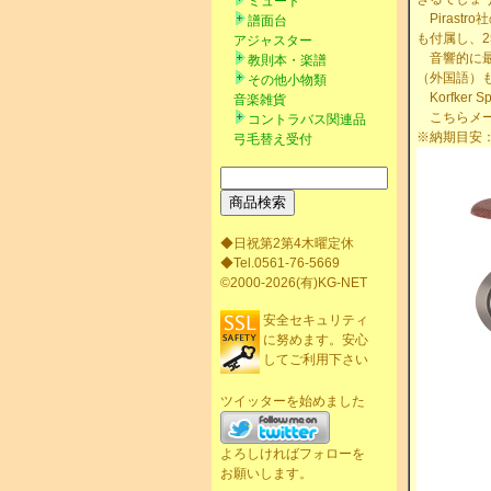
ミュート
Pirast
譜面台
も付属し、2
アジャスター
音響的に最
教則本・楽譜
（外国語）
その他小物類
Korfke
音楽雑貨
こちらメー
コントラバス関連品
※納期目安：
弓毛替え受付
◆日祝第2第4木曜定休
◆Tel.0561-76-5669
©2000-2026(有)KG-NET
安全セキュリティ
に努めます。安心
してご利用下さい
ツイッターを始めました
よろしければフォローを
お願いします。