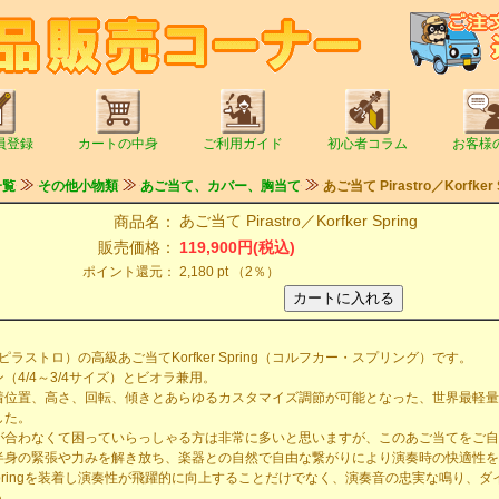
員登録
カートの中身
ご利用ガイド
初心者コラム
お客様
一覧
その他小物類
あご当て、カバー、胸当て
あご当て Pirastro／Korfker 
あご当て Pirastro／Korfker Spring
商品名：
販売価格：
119,900円(税込)
ポイント還元：
2,180 pt （2％）
o（ピラストロ）の高級あご当てKorfker Spring（コルフカー・スプリング）です。
4/4～3/4サイズ）とビオラ兼用。
位置、高さ、回転、傾きとあらゆるカスタマイズ調節が可能となった、世界最軽量
した。
合わなくて困っていらっしゃる方は非常に多いと思いますが、このあご当てをご自
半身の緊張や力みを解き放ち、楽器との自然で自由な繋がりにより演奏時の快適性を
r Springを装着し演奏性が飛躍的に向上することだけでなく、演奏音の忠実な鳴り
う。