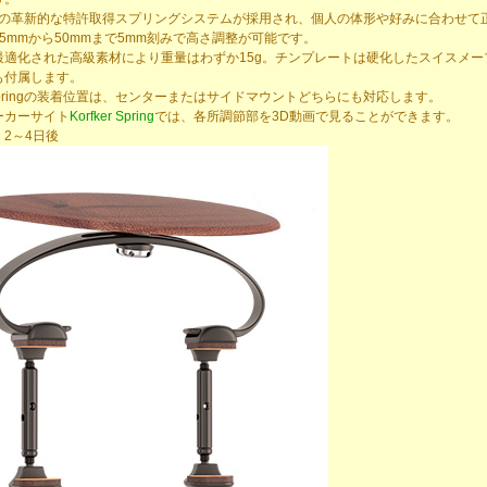
ro社の革新的な特許取得スプリングシステムが採用され、個人の体形や好みに合わせ
5mmから50mmまで5mm刻みで高さ調整が可能です。
適化された高級素材により重量はわずか15g。チンプレートは硬化したスイスメー
も付属します。
r Springの装着位置は、センターまたはサイドマウントどちらにも対応します。
カーサイト
Korfker Spring
では、各所調節部を3D動画で見ることができます。
2～4日後