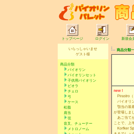
トップページ
ログイン
新規会
いらっしゃいませ
商品分類
ゲスト様
商品分類
バイオリン
バイオリンセット
子供用バイオリン
ビオラ
new！
チェロ
Pirastr
弓
バイオリン（
ケース
顎当の装着
松脂
が登場しま
肩当
あご当てが
弦
ことで、上
音叉、チューナー
Korfke
メトロノーム
きるでしょ