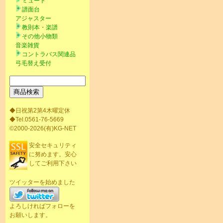
ミュート
譜面台
アジャスター
教則本・楽譜
その他小物類
音楽雑貨
コントラバス関連品
弓毛替え受付
◆日祝第2第4木曜定休
◆Tel.0561-76-5669
©2000-2026(有)KG-NET
安全セキュリティ
に努めます。安心
してご利用下さい
ツイッターを始めました
よろしければフォローを
お願いします。