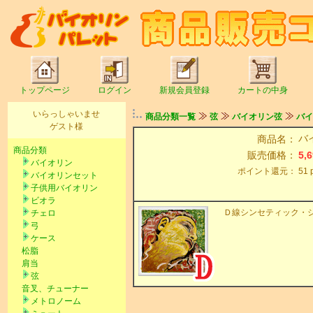
トップページ
ログイン
新規会員登録
カートの中身
いらっしゃいませ
商品分類一覧
弦
バイオリン弦
バイ
ゲスト様
バイ
商品名：
商品分類
販売価格：
5,
バイオリン
ポイント還元：
51
バイオリンセット
子供用バイオリン
ビオラ
Ｄ線シンセティック・シ
チェロ
弓
ケース
松脂
肩当
弦
音叉、チューナー
メトロノーム