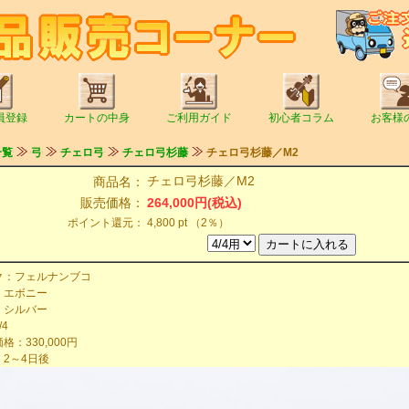
員登録
カートの中身
ご利用ガイド
初心者コラム
お客様
一覧
弓
チェロ弓
チェロ弓杉藤
チェロ弓杉藤／M2
チェロ弓杉藤／M2
商品名：
販売価格：
264,000円(税込)
ポイント還元：
4,800 pt （2％）
ク：フェルナンブコ
：エボニー
：シルバー
4
：330,000円
2～4日後