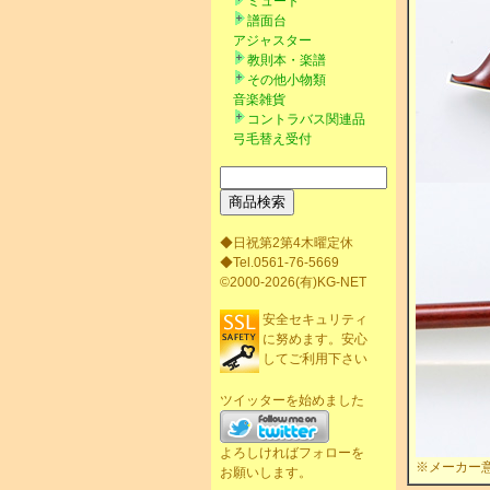
ミュート
譜面台
アジャスター
教則本・楽譜
その他小物類
音楽雑貨
コントラバス関連品
弓毛替え受付
◆日祝第2第4木曜定休
◆Tel.0561-76-5669
©2000-2026(有)KG-NET
安全セキュリティ
に努めます。安心
してご利用下さい
ツイッターを始めました
よろしければフォローを
※メーカー
お願いします。