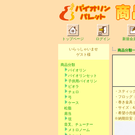
トップページ
ログイン
新規会
いらっしゃいませ
商品分類
ゲスト様
商品分類
バイオリン
バイオリンセット
子供用バイオリン
ビオラ
・スティッ
チェロ
・フロッグ
弓
・巻き金具
ケース
・サイズ：4/
松脂
・希望小売価格
肩当
※納期目安：
弦
音叉、チューナー
メトロノーム