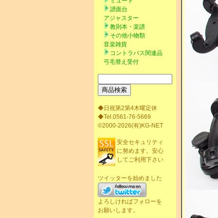
ミュート
譜面台
アジャスター
教則本・楽譜
その他小物類
音楽雑貨
コントラバス関連品
弓毛替え受付
◆日祝第2第4木曜定休
◆Tel.0561-76-5669
©2000-2026(有)KG-NET
安全セキュリティ
に努めます。安心
してご利用下さい
ツイッターを始めました
よろしければフォローを
お願いします。