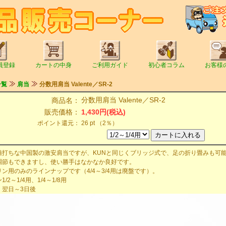
員登録
カートの中身
ご利用ガイド
初心者コラム
お客様
一覧
肩当
分数用肩当 Valente／SR-2
分数用肩当 Valente／SR-2
商品名：
販売価格：
1,430円(税込)
ポイント還元：
26 pt （2％）
値打ちな中国製の激安肩当ですが、KUNと同じくブリッジ式で、足の折り畳みも可
調節もできますし、使い勝手はなかなか良好です。
ン用のみのラインナップです（4/4～3/4用は廃盤です）。
/2～1/4用、1/4～1/8用
：翌日～3日後