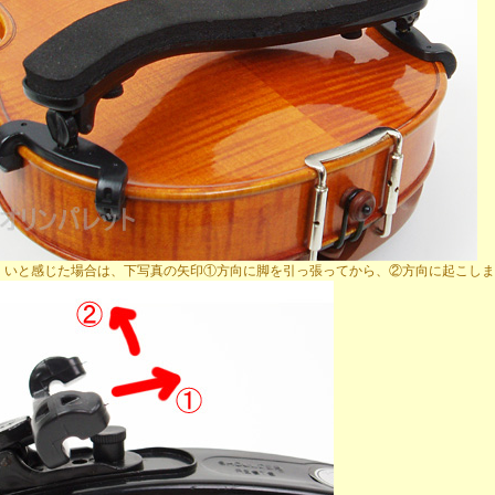
くいと感じた場合は、下写真の矢印①方向に脚を引っ張ってから、②方向に起こしま