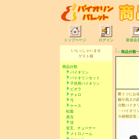
トップページ
ログイン
新規会
いらっしゃいませ
商品分類
ゲスト様
商品分類
バイオリン
バイオリンセット
子供用バイオリン
ビオラ
断トツにお
チェロ
幅や高さの
弓
分数バイオリ
ケース
・バイオリン1
松脂
※納期目安
肩当
弦
音叉、チューナー
メトロノーム