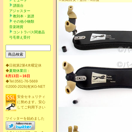
ミュート
譜面台
アジャスター
教則本・楽譜
その他小物類
音楽雑貨
コントラバス関連品
弓毛替え受付
◆日祝第2第4木曜定休
◆
夏期休業日
：
8月13日～16日
◆Tel.0561-76-5669
©2000-2026(有)KG-NET
安全セキュリティ
に努めます。安心
してご利用下さい
ツイッターを始めました