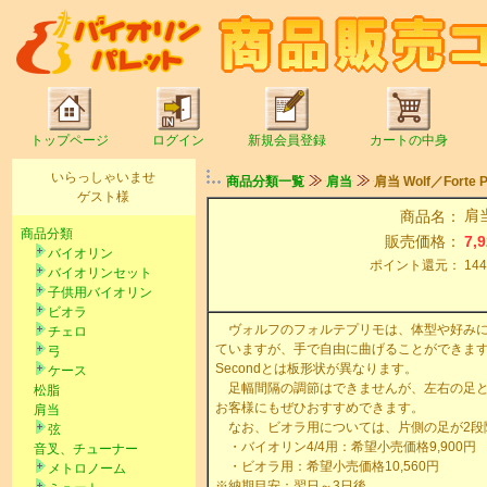
トップページ
ログイン
新規会員登録
カートの中身
いらっしゃいませ
商品分類一覧
肩当
肩当 Wolf／Forte P
ゲスト様
肩当
商品名：
商品分類
販売価格：
7,
バイオリン
ポイント還元：
14
バイオリンセット
子供用バイオリン
ビオラ
ヴォルフのフォルテプリモは、体型や好みに
チェロ
ていますが、手で自由に曲げることができます
弓
Secondとは板形状が異なります。
ケース
足幅間隔の調節はできませんが、左右の足と
松脂
お客様にもぜひおすすめできます。
肩当
なお、ビオラ用については、片側の足が2段
弦
・バイオリン4/4用：希望小売価格9,900円
音叉、チューナー
・ビオラ用：希望小売価格10,560円
メトロノーム
※納期目安：翌日～3日後