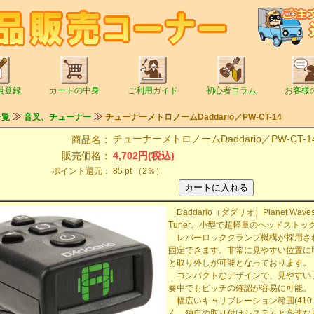
員登録
カートの中身
ご利用ガイド
初心者コラム
お客様
一覧
音叉、チューナー
チューナーメトロノームDaddario／PW-CT-14
チューナーメトロノームDaddario／PW-CT-1
商品名：
販売価格：
4,702円(税込)
ポイント還元：
85 pt （2％）
Daddario（ダダリオ）Planet Wav
Tuner。小型で超軽量のヘッドスト
レバーロッククランプ機構が採用さ
固定できます。非常に見やすい位置に
と取り外しが可能となっております。
コンパクトなデザインで、見やすい
奏中でもピッチの確認が容易に可能。
幅広いキャリブレーション範囲(410-
く、独自の取り付けシステムと高速な