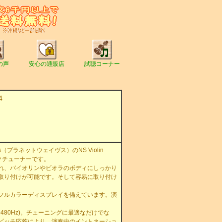
の声
安心の通販店
試聴コーナー
4
es（プラネットウェイヴス）のNS Violin
ックチューナーです。
れ、バイオリンやビオラのボディにしっかり
取り付けが可能です。そして容易に取り付け
フルカラーディスプレイを備えています。演
480Hz)。チューニングに最適なだけでな
ピッチ応答により、演奏中のイントネーショ