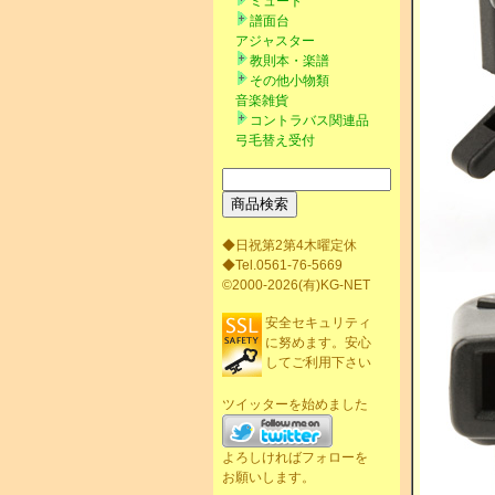
ミュート
譜面台
アジャスター
教則本・楽譜
その他小物類
音楽雑貨
コントラバス関連品
弓毛替え受付
◆日祝第2第4木曜定休
◆Tel.0561-76-5669
©2000-2026(有)KG-NET
安全セキュリティ
に努めます。安心
してご利用下さい
ツイッターを始めました
よろしければフォローを
お願いします。