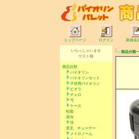
トップページ
ログイン
新規会
いらっしゃいませ
商品分類
ゲスト様
商品分類
バイオリン
バイオリンセット
子供用バイオリン
ビオラ
チェロ
弓
ケース
松脂
肩当
弦
音叉、チューナー
メトロノーム