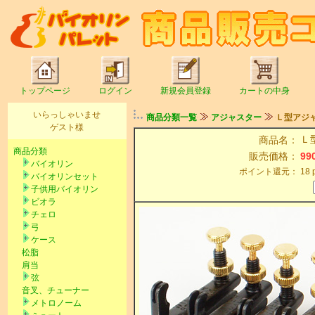
トップページ
ログイン
新規会員登録
カートの中身
いらっしゃいませ
商品分類一覧
アジャスター
Ｌ型アジ
ゲスト様
Ｌ
商品名：
商品分類
販売価格：
99
バイオリン
ポイント還元：
18
バイオリンセット
子供用バイオリン
ビオラ
チェロ
弓
ケース
松脂
肩当
弦
音叉、チューナー
メトロノーム