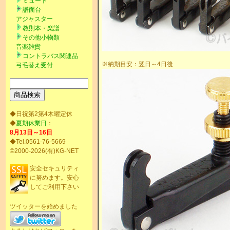
ミュート
譜面台
アジャスター
教則本・楽譜
その他小物類
音楽雑貨
コントラバス関連品
※納期目安：翌日～4日後
弓毛替え受付
◆日祝第2第4木曜定休
◆
夏期休業日
：
8月13日～16日
◆Tel.0561-76-5669
©2000-2026(有)KG-NET
安全セキュリティ
に努めます。安心
してご利用下さい
ツイッターを始めました