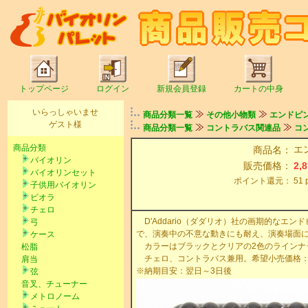
トップページ
ログイン
新規会員登録
カートの中身
いらっしゃいませ
商品分類一覧
その他小物類
エンドピ
ゲスト様
商品分類一覧
コントラバス関連品
コ
商品分類
エン
商品名：
バイオリン
販売価格：
2,
バイオリンセット
ポイント還元：
51
子供用バイオリン
ビオラ
チェロ
D'Addario（ダダリオ）社の画期的なエンド
弓
で、演奏中の不意な動きにも耐え、演奏場面
ケース
カラーはブラックとクリアの2色のラインナ
松脂
チェロ、コントラバス兼用。希望小売価格：3,
肩当
※納期目安：翌日～3日後
弦
音叉、チューナー
メトロノーム