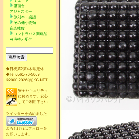
ミュート
譜面台
アジャスター
教則本・楽譜
その他小物類
音楽雑貨
コントラバス関連品
弓毛替え受付
◆日祝第2第4木曜定休
◆Tel.0561-76-5669
©2000-2026(有)KG-NET
安全セキュリティ
に努めます。安心
してご利用下さい
ツイッターを始めました
よろしければフォローを
お願いします。