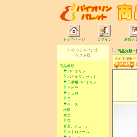
トップページ
ログイン
新規会
いらっしゃいませ
商品分類一
ゲスト様
※木工楽器の
商品分類
バイオリン
バイオリンセット
子供用バイオリン
ビオラ
チェロ
弓
ケース
松脂
肩当
弦
音叉、チューナー
メトロノーム