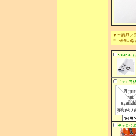
▼本商品と
※ご希望の場
Valente
チェロ弓杉藤
チェロ弓ボ