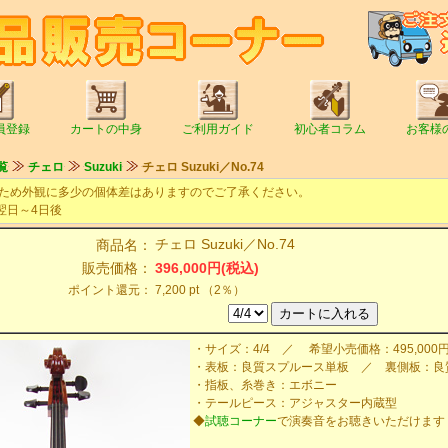
員登録
カートの中身
ご利用ガイド
初心者コラム
お客様
覧
チェロ
Suzuki
チェロ Suzuki／No.74
ため外観に多少の個体差はありますのでご了承ください。
翌日～4日後
チェロ Suzuki／No.74
商品名：
販売価格：
396,000円(税込)
ポイント還元：
7,200 pt （2％）
・サイズ：4/4 ／ 希望小売価格：495,000
・表板：良質スプルース単板 ／ 裏側板：良
・指板、糸巻き：エボニー
・テールピース：アジャスター内蔵型
◆
試聴コーナー
で演奏音をお聴きいただけます