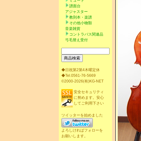
ミュート
譜面台
アジャスター
教則本・楽譜
その他小物類
音楽雑貨
コントラバス関連品
弓毛替え受付
◆日祝第2第4木曜定休
◆Tel.0561-76-5669
©2000-2026(有)KG-NET
安全セキュリティ
に努めます。安心
してご利用下さい
ツイッターを始めました
よろしければフォローを
お願いします。