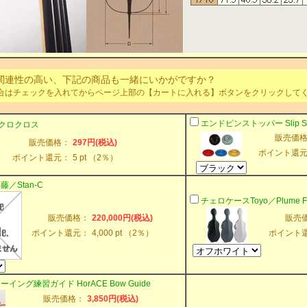
関連性の高い、下記の商品も一緒にいかがですか？
合はチェックを入れてからページ上部の【カートに入れる】ボタンをクリックして
エンドピンストッパー Slip St
 ミクロクロス
販売価
販売価格：
297円(税込)
ポイント還
ポイント還元：
5 pt （2％）
／Stan-C
チェロケースToyo／Plume Fi
販売価格：
220,000円(税込)
販売
ポイント還元：
4,000 pt （2％）
ポイント
ーイング練習ガイド Hor
ACE Bow Guide
販売価格：
3,850円(税込)