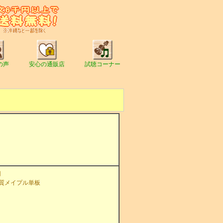
の声
安心の通販店
試聴コーナー
円
質メイプル単板