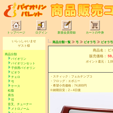
トップページ
ログイン
新規会員登録
カートの中身
いらっしゃいませ
商品分類一覧
弓
ビオラ弓
ビオラ弓
ゲスト様
ビ
商品名：
商品分類
販売価格：
59
バイオリン
ポイント還元：
1,0
バイオリンセット
子供用バイオリン
ビオラ
・スティック：フェルナンブコ
チェロ
・フロッグ：エボニー
弓
・希望小売価格：74,800円
ケース
※納期目安：2～4日後
松脂
肩当
弦
音叉、チューナー
メトロノーム