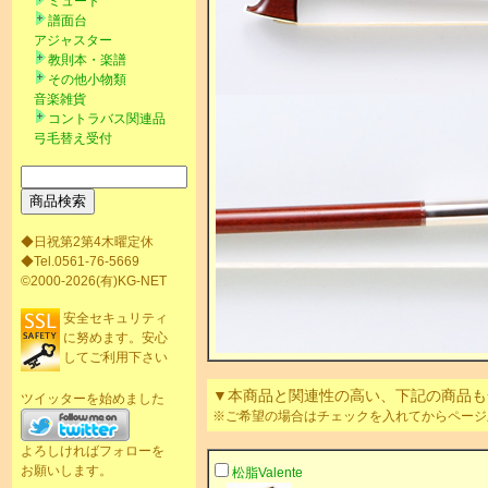
ミュート
譜面台
アジャスター
教則本・楽譜
その他小物類
音楽雑貨
コントラバス関連品
弓毛替え受付
◆日祝第2第4木曜定休
◆Tel.0561-76-5669
©2000-2026(有)KG-NET
安全セキュリティ
に努めます。安心
してご利用下さい
▼本商品と関連性の高い、下記の商品も
ツイッターを始めました
※ご希望の場合はチェックを入れてからページ
よろしければフォローを
お願いします。
松脂Valente