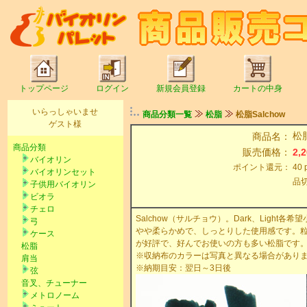
トップページ
ログイン
新規会員登録
カートの中身
いらっしゃいませ
商品分類一覧
松脂
松脂Salchow
ゲスト様
松脂
商品名：
商品分類
販売価格：
2,
バイオリン
ポイント還元：
40
バイオリンセット
品
子供用バイオリン
ビオラ
チェロ
Salchow（サルチョウ）。Dark、Light各希望
弓
やや柔らかめで、しっとりした使用感です。
ケース
が好評で、好んでお使いの方も多い松脂です
松脂
※収納布のカラーは写真と異なる場合があります
肩当
※納期目安：翌日～3日後
弦
音叉、チューナー
メトロノーム