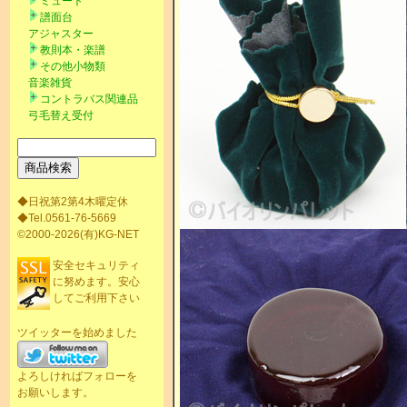
ミュート
譜面台
アジャスター
教則本・楽譜
その他小物類
音楽雑貨
コントラバス関連品
弓毛替え受付
◆日祝第2第4木曜定休
◆Tel.0561-76-5669
©2000-2026(有)KG-NET
安全セキュリティ
に努めます。安心
してご利用下さい
ツイッターを始めました
よろしければフォローを
お願いします。