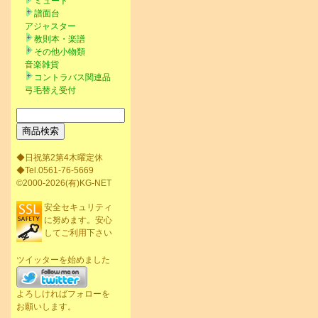
ミュート
譜面台
アジャスター
教則本・楽譜
その他小物類
音楽雑貨
コントラバス関連品
弓毛替え受付
◆日祝第2第4木曜定休
◆Tel.0561-76-5669
©2000-2026(有)KG-NET
安全セキュリティ
に努めます。安心
してご利用下さい
ツイッターを始めました
よろしければフォローを
お願いします。