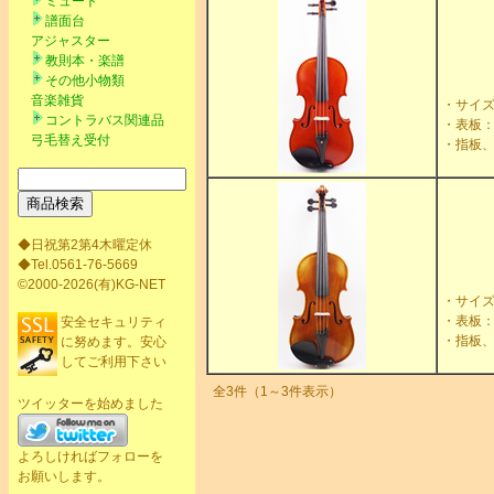
ミュート
譜面台
アジャスター
教則本・楽譜
その他小物類
音楽雑貨
・サイズ
コントラバス関連品
・表板
弓毛替え受付
・指板
◆日祝第2第4木曜定休
◆Tel.0561-76-5669
©2000-2026(有)KG-NET
・サイズ
・表板
安全セキュリティ
・指板
に努めます。安心
してご利用下さい
全3件（1～3件表示）
ツイッターを始めました
よろしければフォローを
お願いします。