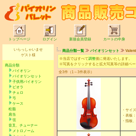
トップページ
ログイン
新規会員登録
カートの中身
いらっしゃいませ
商品分類一覧
バイオリンセット
Valen
ゲスト様
※当店ではすべて
調整
後に発送いたします。
※写真をクリックすると拡大写真等の詳細ペー
商品分類
バイオリン
全3件（1～3件表示）
バイオリンセット
子供用バイオリン
ビオラ
チェロ
弓
ケース
松脂
・サイズ
肩当
・表板
弦
・指板
音叉、チューナー
メトロノーム