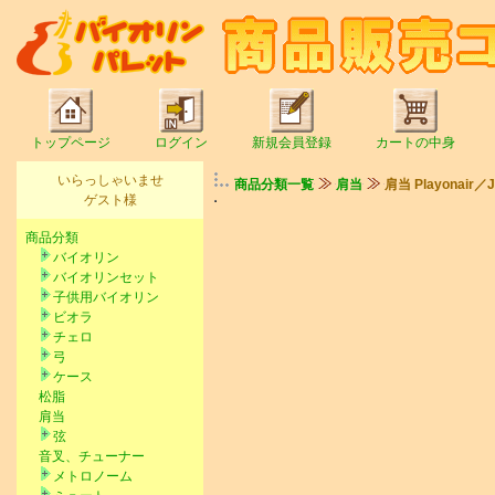
トップページ
ログイン
新規会員登録
カートの中身
いらっしゃいませ
商品分類一覧
肩当
肩当 Playonair／J
ゲスト様
商品分類
バイオリン
バイオリンセット
子供用バイオリン
ビオラ
チェロ
弓
ケース
松脂
肩当
弦
音叉、チューナー
メトロノーム