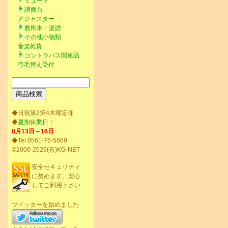
ミュート
譜面台
アジャスター
教則本・楽譜
その他小物類
音楽雑貨
コントラバス関連品
弓毛替え受付
◆日祝第2第4木曜定休
◆
夏期休業日
：
8月13日～16日
◆Tel.0561-76-5669
©2000-2026(有)KG-NET
安全セキュリティ
に努めます。安心
してご利用下さい
ツイッターを始めました