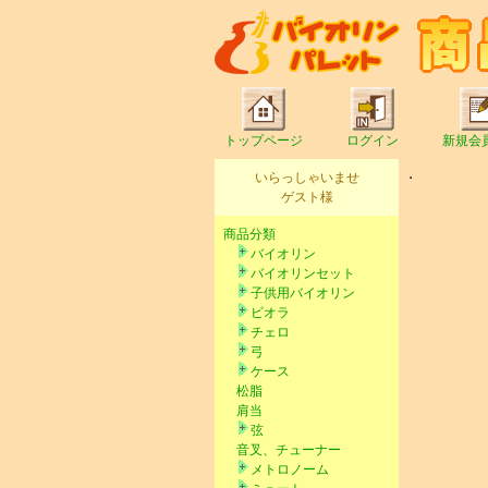
トップページ
ログイン
新規会
いらっしゃいませ
ゲスト様
商品分類
バイオリン
バイオリンセット
子供用バイオリン
ビオラ
チェロ
弓
ケース
松脂
肩当
弦
音叉、チューナー
メトロノーム